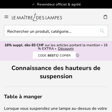
Revendeur officiel & agréé
Allez
au
contenu
Rechercher
ERCHER
RECH
un
produit,
16% suppl. dès 83 CHF
sur les articles portant la mention « 16
catégorie...
% EXTRA »
Découvrir
CODE :
BEST
COPIER
Connaissance des hauteurs de
suspension
Table à manger
Lorsque vous suspendez une lampe au-dessus de votre