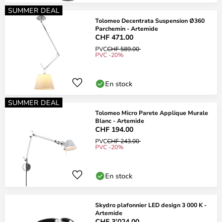
SUMMER DEAL
Tolomeo Decentrata Suspension Ø360
Parchemin - Artemide
CHF 471.00
PVC
CHF 589.00
PVC -20%
En stock
SUMMER DEAL
Tolomeo Micro Parete Applique Murale
Blanc - Artemide
CHF 194.00
PVC
CHF 243.00
PVC -20%
En stock
Skydro plafonnier LED design 3 000 K -
Artemide
CHF 3’024.00