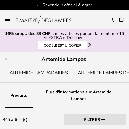
iciel & agréé
+ de 100 marques
Allez
au
contenu
16% suppl. dès 83 CHF
sur les articles portant la mention « 16
ERCHER
% EXTRA »
Découvrir
CODE :
BEST
COPIER
Artemide Lampes
ARTEMIDE LAMPADAIRES
ARTEMIDE LAMPES DE
Plus d'informations sur Artemide
Produits
Lampes
445 article(s)
FILTRER