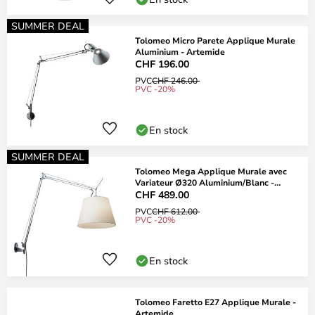
SUMMER DEAL
Tolomeo Micro Parete Applique Murale
Aluminium - Artemide
CHF 196.00
PVC
CHF 246.00
PVC -20%
En stock
SUMMER DEAL
Tolomeo Mega Applique Murale avec
Variateur Ø320 Aluminium/Blanc -
Artemide
CHF 489.00
PVC
CHF 612.00
PVC -20%
En stock
Tolomeo Faretto E27 Applique Murale -
Artemide