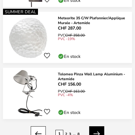
En stock
SUMMER DEAL
Meteorite 35 C/W Plafonnier/Applique
Murale - Artemide
CHF 287.00
PVC
CHF 358.00
PVC -19%
En stock
Tolomeo Pinza Wall Lamp Aluminium -
Artemide
CHF 156.00
PVC
CHF 163.00
PVC -4%
En stock
Page
1
2
3
...
8