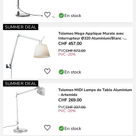
En stock
SUMMER DEAL
Tolomeo Mega Applique Murale avec
Interrupteur Ø320 Aluminium/Blanc -
Artemide
CHF 457.00
PVC
CHF 572.00
PVC -20%
En stock
SUMMER DEAL
Tolomeo MIDI Lampe de Table Aluminium
- Artemide
CHF 269.00
PVC
CHF 337.00
PVC -20%
En stock