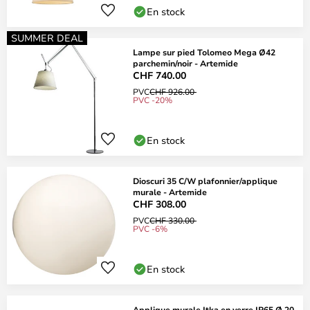
En stock
SUMMER DEAL
Lampe sur pied Tolomeo Mega Ø42
parchemin/noir - Artemide
CHF 740.00
PVC
CHF 926.00
PVC -20%
En stock
Dioscuri 35 C/W plafonnier/applique
murale - Artemide
CHF 308.00
PVC
CHF 330.00
PVC -6%
En stock
Applique murale Itka en verre IP65 Ø 20