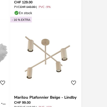
CHF 129.00
Artemide
PVC
CHF 143.00
PVC -9%
En stock
- 16 % EXTRA
Marilou Plafonnier Beige - Lindby
CHF 99.00
 -