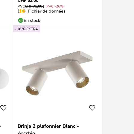
CHF 52.00
PVC
CHF 71.00
PVC -26%
Fichier de données
En stock
- 16 % EXTRA
-
Brinja 2 plafonnier Blanc -
Arcchio