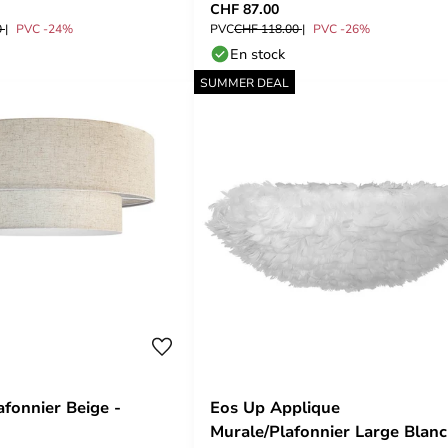
CHF 87.00
0
PVC -24%
PVC
CHF 118.00
PVC -26%
En stock
SUMMER DEAL
afonnier Beige -
Eos Up Applique
Murale/Plafonnier Large Blanc