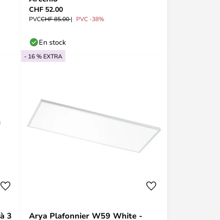
CHF 52.00
PVC
CHF 85.00
PVC -38%
En stock
- 16 % EXTRA
 à 3
Arya Plafonnier W59 White -