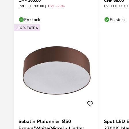
CHF 160.00
CHF 68.00
PVC
CHF 208.00
PVC -23%
PVC
CHF 110.0
En stock
En stock
- 16 % EXTRA
Sebatin Plafonnier Ø50
Spot LED E
Brown/White/Nickel - Lindby
2700K, bla