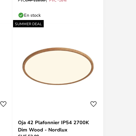
PVC
CHF 118.00
PVC -16%
En stock
SUMMER DEAL
Oja 42 Plafonnier IP54 2700K
Dim Wood - Nordlux