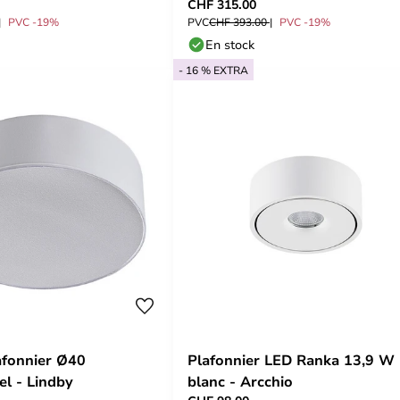
CHF 315.00
UMAGE
PVC -19%
PVC
CHF 393.00
PVC -19%
En stock
- 16 % EXTRA
afonnier Ø40
Plafonnier LED Ranka 13,9 W
el - Lindby
blanc - Arcchio