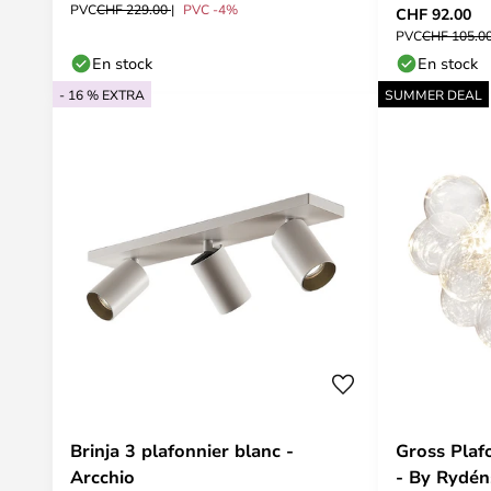
PVC
CHF 229.00
PVC -4%
CHF 92.00
PVC
CHF 105.0
En stock
En stock
- 16 % EXTRA
SUMMER DEAL
Brinja 3 plafonnier blanc -
Gross Plaf
Arcchio
- By Rydén