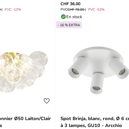
CHF 36.00
0
PVC -12%
PVC
CHF 78.00
PVC -53%
En stock
- 16 % EXTRA
onnier Ø50 Laiton/Clair
Spot Brinja, blanc, rond, Ø 6 c
s
à 3 lampes, GU10 - Arcchio