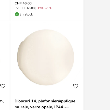
CHF 46.00
PVC
CHF 65.00
PVC -29%
En stock
m,
Dioscuri 14, plafonnier/applique
murale, verre opale, IP44 -