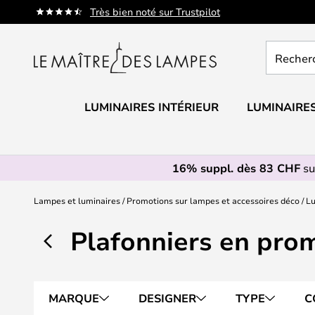
Allez
Très bien noté sur Trustpilot
au
contenu
Recherch
un
produit,
catégorie.
LUMINAIRES INTÉRIEUR
LUMINAIRES
16% suppl. dès 83 CHF
su
Lampes et luminaires
Promotions sur lampes et accessoires déco
Lu
Plafonniers en pro
MARQUE
DESIGNER
TYPE
C