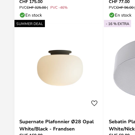
CHF 175.00
CHF 77.00
PVC
CHF 325.00
PVC -46%
PVC
CHF 96.00
En stock
En stock
SUMMER DEAL
- 16 % EXTRA
Supernate Plafonnier Ø28 Opal
Sebatin Pl
White/Black - Frandsen
White/Nick