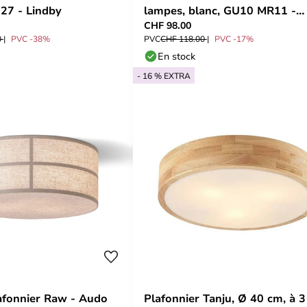
E27 - Lindby
lampes, blanc, GU10 MR11 -
CHF 98.00
Arcchio
0
PVC -38%
PVC
CHF 118.00
PVC -17%
En stock
- 16 % EXTRA
afonnier Raw - Audo
Plafonnier Tanju, Ø 40 cm, à 3