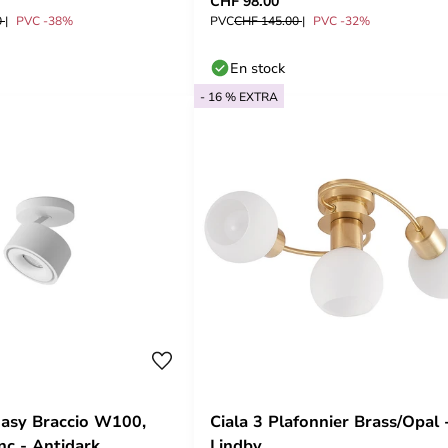
CHF 98.00
0
PVC -38%
PVC
CHF 145.00
PVC -32%
En stock
- 16 % EXTRA
asy Braccio W100,
Ciala 3 Plafonnier Brass/Opal 
nc - Antidark
Lindby