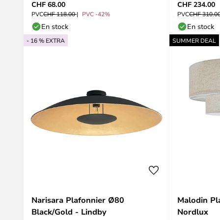
CHF 68.00
CHF 234.00
PVC
CHF 118.00
PVC -42%
PVC
CHF 310.0
En stock
En stock
- 16 % EXTRA
SUMMER DEAL
Narisara Plafonnier Ø80
Malodin Pl
Black/Gold - Lindby
Nordlux