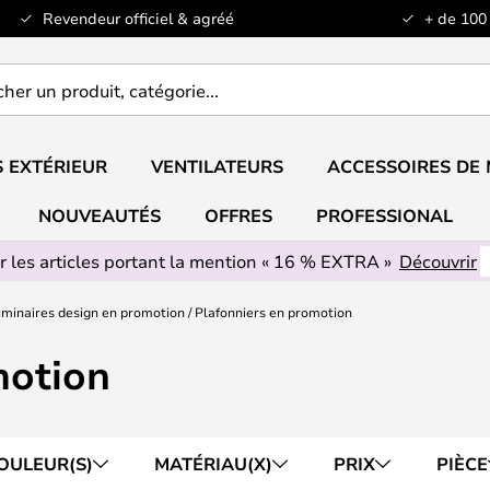
Revendeur officiel & agréé
+ de 100
er
..
 EXTÉRIEUR
VENTILATEURS
ACCESSOIRES DE
NOUVEAUTÉS
OFFRES
PROFESSIONAL
r les articles portant la mention « 16 % EXTRA »
Découvrir
minaires design en promotion
Plafonniers en promotion
motion
OULEUR(S)
MATÉRIAU(X)
PRIX
PIÈCE