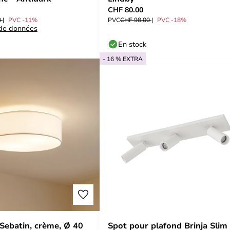
CHF 80.00
0
PVC -11%
PVC
CHF 98.00
PVC -18%
 de données
En stock
- 16 % EXTRA
 Sebatin, crème, Ø 40
Spot pour plafond Brinja Slim