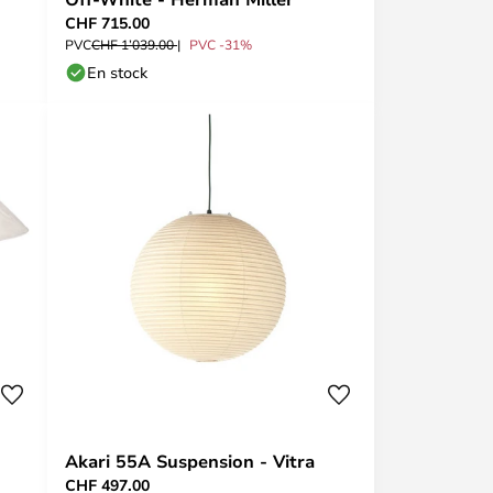
CHF 715.00
PVC
CHF 1’039.00
PVC -31%
En stock
Akari 55A Suspension - Vitra
CHF 497.00