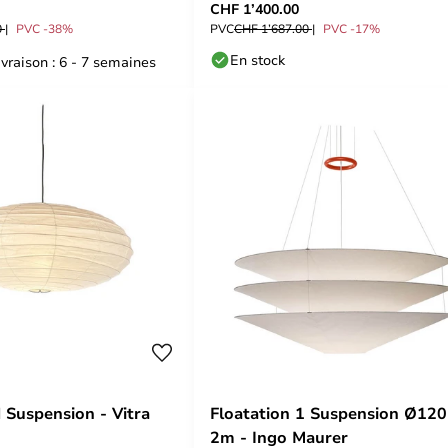
CHF 1’400.00
0
PVC -38%
PVC
CHF 1’687.00
PVC -17%
En stock
ivraison : 6 - 7 semaines
 Suspension - Vitra
Floatation 1 Suspension Ø120
2m - Ingo Maurer