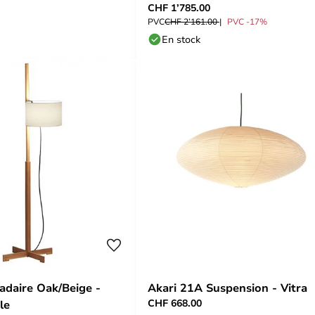
CHF 1’785.00
PVC
CHF 2’161.00
PVC -17%
En stock
daire Oak/Beige -
Akari 21A Suspension - Vitra
CHF 668.00
le