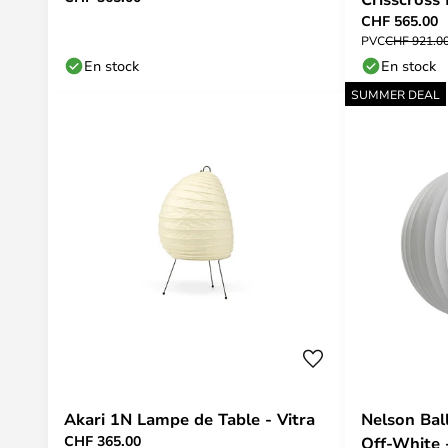
CHF 565.00
HAY
PVC
CHF 921.0
En stock
En stock
SUMMER DEAL
Akari 1N Lampe de Table - Vitra
Nelson Bal
CHF 365.00
Off-White 