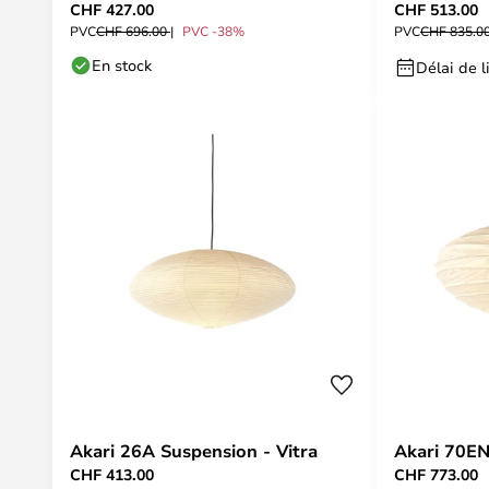
CHF 427.00
CHF 513.00
PVC
CHF 696.00
PVC -38%
PVC
CHF 835.0
En stock
Délai de l
Akari 26A Suspension - Vitra
Akari 70EN
CHF 413.00
CHF 773.00