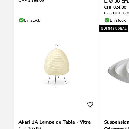
CHF 1’358.00
L, Ø 38 cm
CHF 824.00
PVC
CHF 1’039
En stock
En stock
SUMMER DEAL
Akari 1A Lampe de Table - Vitra
Suspension
CHF 365.00
Crisscross