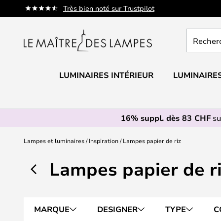
Allez
Très bien noté sur Trustpilot
au
contenu
Recherch
un
produit,
catégorie.
LUMINAIRES INTÉRIEUR
LUMINAIRES
16% suppl. dès 83 CHF
su
Lampes et luminaires
Inspiration
Lampes papier de riz
Lampes papier de r
MARQUE
DESIGNER
TYPE
C