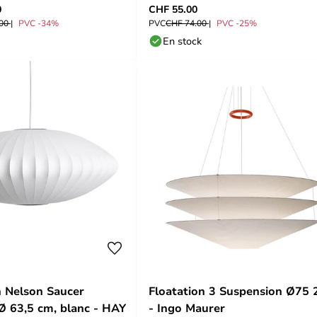
0
CHF 55.00
.00
PVC -34%
PVC
CHF 74.00
PVC -25%
En stock
 Nelson Saucer
Floatation 3 Suspension Ø75
Ø 63,5 cm, blanc - HAY
- Ingo Maurer