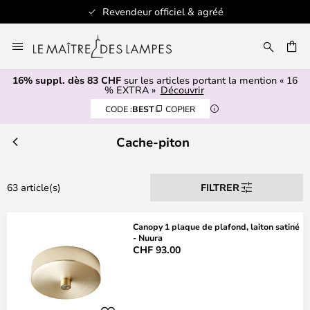
Revendeur officiel & agréé
Allez
au
contenu
16% suppl. dès 83 CHF
sur les articles portant la mention « 16
ERCHER
% EXTRA »
Découvrir
CODE :
BEST
COPIER
Cache-piton
63 article(s)
FILTRER
Canopy 1 plaque de plafond, laiton satiné
- Nuura
CHF 93.00