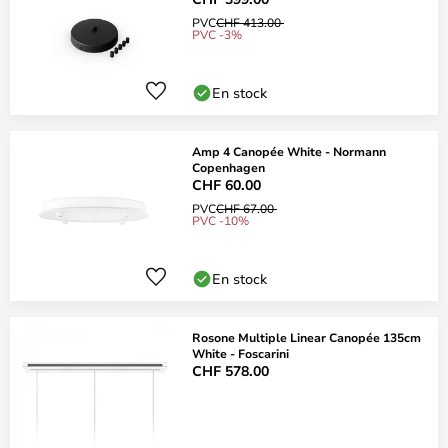
PVC
CHF 413.00
PVC -3%
En stock
Amp 4 Canopée White - Normann
Copenhagen
CHF 60.00
PVC
CHF 67.00
PVC -10%
En stock
Rosone Multiple Linear Canopée 135cm
White - Foscarini
CHF 578.00