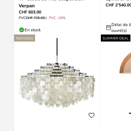
CHF 2’540.0
Verpan
CHF 603.00
PVC
CHF 735.00
PVC -18%
Délai de li
En stock
ouvré(s)
NOUVEAU
SUMMER DEAL