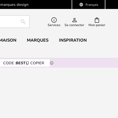
 marques design
Français
RECHERCHER
Services
Se connecter
Mon panier
 MAISON
MARQUES
INSPIRATION
CODE :
BEST
COPIER