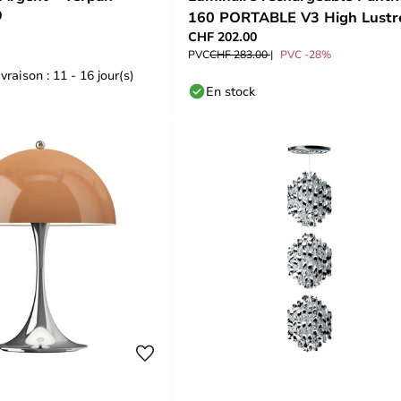
0
160 PORTABLE V3 High Lustr
CHF 202.00
Chrome Plated -
PVC
CHF 283.00
PVC -28%
vraison : 11 - 16 jour(s)
En stock