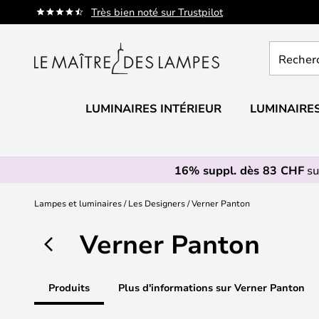
Allez
Très bien noté sur Trustpilot
au
contenu
Recherch
un
produit,
catégorie.
LUMINAIRES INTÉRIEUR
LUMINAIRES
16% suppl. dès 83 CHF
su
Lampes et luminaires
Les Designers
Verner Panton
Verner Panton
Produits
Plus d'informations sur Verner Panton