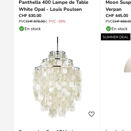
Panthella 400 Lampe de Table
Moon Susp
White Opal - Louis Poulsen
Verpan
CHF 630.00
CHF 445.00
PVC
CHF 878.00
PVC -28%
PVC
CHF 668.0
En stock
En stock
SUMMER DEAL