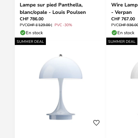
Lampe sur pied Panthella,
Wire Lamp
blanc/opale - Louis Poulsen
- Verpan
CHF 786.00
CHF 767.00
PVC
CHF 1’129.00
PVC -30%
PVC
CHF 936.0
En stock
En stock
SUMMER DEAL
SUMMER DEAL