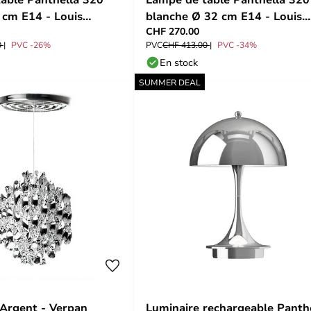
 cm E14 - Louis
blanche Ø 32 cm E14 - Louis
CHF 270.00
Poulsen
0
PVC -26%
PVC
CHF 413.00
PVC -34%
En stock
SUMMER DEAL
 Argent - Verpan
Luminaire rechargeable Panth