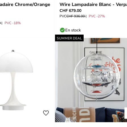
adaire Chrome/Orange
Wire Lampadaire Blanc - Verp
CHF 679.00
PVC
CHF 936.00
PVC -27%
0
PVC -18%
En stock
SUMMER DEAL