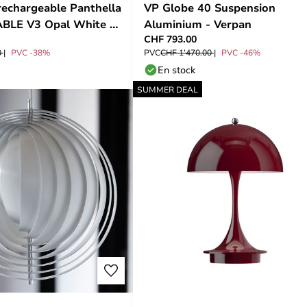
rechargeable Panthella
VP Globe 40 Suspension
BLE V3 Opal White -
Aluminium - Verpan
CHF 793.00
sen
0
PVC -38%
PVC
CHF 1’470.00
PVC -46%
En stock
SUMMER DEAL