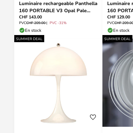
Luminaire rechargeable Panthella
Luminaire 
160 PORTABLE V3 Opal Pale
160 PORTA
CHF 143.00
CHF 129.00
Blue - Louis Poulsen
Louis Poul
PVC
CHF 209.00
PVC -31%
PVC
CHF 209.0
En stock
En stock
SUMMER DEAL
SUMMER DEAL