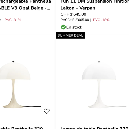
rechargeable Panthella
Fun 11 DM Suspension Finitio
BLE V3 Opal Beige -
Laiton - Verpan
CHF 1’645.00
sen
0
PVC -31%
PVC
CHF 2’005.00
PVC -18%
En stock
SUMMER DEAL
able Panthella 320
Lampe de table Panthella 320