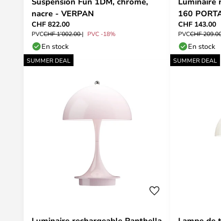
Suspension Fun 1DM, chrome,
Luminaire 
nacre - VERPAN
160 PORTA
CHF 822.00
CHF 143.00
Louis Poul
PVC
CHF 1’002.00
PVC -18%
PVC
CHF 209.0
En stock
En stock
SUMMER DEAL
SUMMER DEAL
Luminaire rechargeable Panthella
Lampe de t