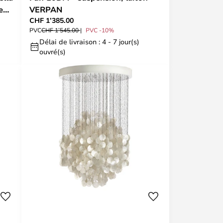
e
VERPAN
CHF 1’385.00
PVC
CHF 1’545.00
PVC -10%
Délai de livraison : 4 - 7 jour(s)
ouvré(s)