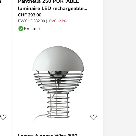
n
Panthella 250 PORTABLE
luminaire LED rechargeable
CHF 293.00
blanche - Louis Poulsen
PVC
CHF 382.00
PVC -23%
En stock
Lampe à poser Wire Ø30