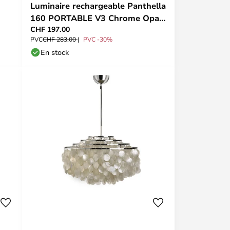
Luminaire rechargeable Panthella
160 PORTABLE V3 Chrome Opale
CHF 197.00
Beige - Louis
PVC
CHF 283.00
PVC -30%
En stock