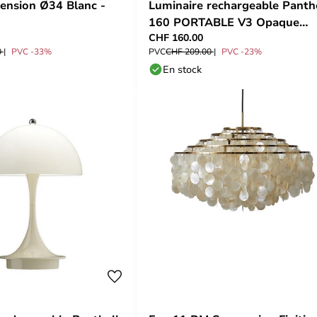
ension Ø34 Blanc -
Luminaire rechargeable Panth
160 PORTABLE V3 Opaque
CHF 160.00
Burgundy - Louis Poulsen
0
PVC -33%
PVC
CHF 209.00
PVC -23%
En stock