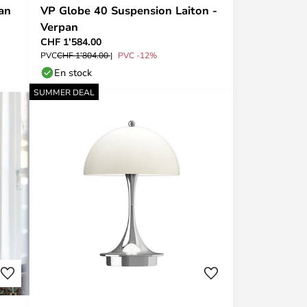
an
VP Globe 40 Suspension Laiton -
Verpan
CHF 1’584.00
PVC
CHF 1’804.00
PVC -12%
En stock
SUMMER DEAL