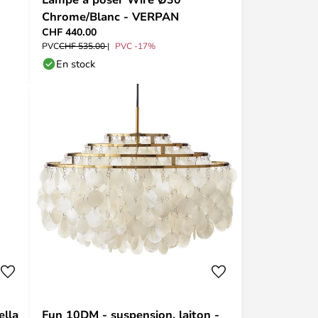
Chrome/Blanc - VERPAN
CHF 440.00
PVC
CHF 535.00
PVC -17%
En stock
ella
Fun 10DM - suspension, laiton -