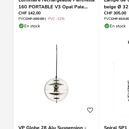
160 PORTABLE V3 Opal Pale
beige Ø 32
CHF 142.00
CHF 305.00
Rose - Louis Poulsen
Poulsen
PVC
CHF 209.00
PVC -32%
PVC
CHF 413.0
En stock
En stock
VP Globe 28 Alu Suspension -
Spiral SP1