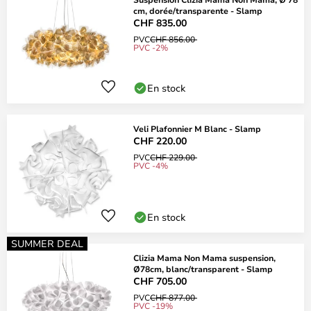
cm, dorée/transparente - Slamp
CHF 835.00
PVC
CHF 856.00
PVC -2%
En stock
Veli Plafonnier M Blanc - Slamp
CHF 220.00
PVC
CHF 229.00
PVC -4%
En stock
SUMMER DEAL
Clizia Mama Non Mama suspension,
Ø78cm, blanc/transparent - Slamp
CHF 705.00
PVC
CHF 877.00
PVC -19%