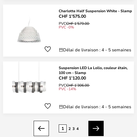
Charlotte Half Suspension White - Slamp
CHF 1’575.00
PVC
CHF 1’579.00
PVC -0%
Délai de livraison : 4 - 5 semaines
Suspension LED La Lollo, couleur étain,
100 cm - Slamp
CHF 1’120.00
PVC
CHF 1’306.00
PVC -14%
Délai de livraison : 4 - 5 semaines
Page
1
2
3
4
Précédent
Suivant