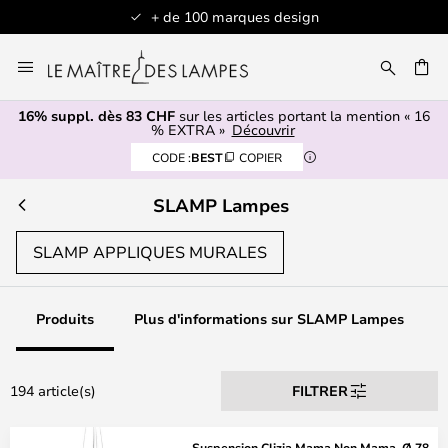
+ de 100 marques design
Allez
au
contenu
16% suppl. dès 83 CHF
sur les articles portant la mention « 16
ERCHER
% EXTRA »
Découvrir
CODE :
BEST
COPIER
SLAMP Lampes
SLAMP APPLIQUES MURALES
Produits
Plus d'informations sur SLAMP Lampes
194 article(s)
FILTRER
Suspension Clizia Mama Non Mama, Ø 78