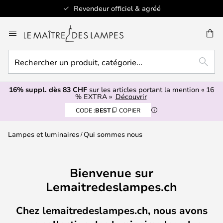
réé
+ de 100 marques design
Allez
au
contenu
Rechercher
ERCHER
RECH
un
produit,
16% suppl. dès 83 CHF
sur les articles portant la mention « 16
catégorie...
% EXTRA »
Découvrir
CODE :
BEST
COPIER
Lampes et luminaires
Qui sommes nous
Bienvenue sur
Lemaitredeslampes.ch
Chez lemaitredeslampes.ch, nous avons