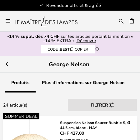
Revendeur officiel & agréé
Allez
au
contenu
-14 % suppl. dès 74 CHF
sur les articles portant la mention «
ERCHER
-14 % EXTRA »
Découvrir
CODE :
BEST
COPIER
George Nelson
Produits
Plus d'informations sur George Nelson
24 article(s)
FILTRER
SUMMER DEAL
Suspension Nelson Saucer Bubble S, Ø
44,5 cm, blanc - HAY
CHF 427.00