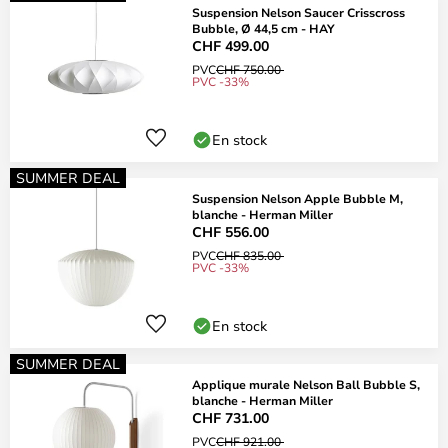
Suspension Nelson Saucer Crisscross
Bubble, Ø 44,5 cm - HAY
CHF 499.00
PVC
CHF 750.00
PVC -33%
En stock
SUMMER DEAL
Suspension Nelson Apple Bubble M,
blanche - Herman Miller
CHF 556.00
PVC
CHF 835.00
PVC -33%
En stock
SUMMER DEAL
Applique murale Nelson Ball Bubble S,
blanche - Herman Miller
CHF 731.00
PVC
CHF 921.00