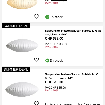
PVC
CHF 696.00
PVC -38%
En stock
SUMMER DEAL
Suspension Nelson Saucer Bubble L, Ø 89
cm, blanc - HAY
CHF 638.00
PVC
CHF 1’039.00
PVC -38%
En stock
SUMMER DEAL
Suspension Nelson Saucer Bubble M, Ø
63,5 cm, blanc - HAY
CHF 513.00
PVC
CHF 835.00
PVC -38%
Délai de livraison : 6 - 7 semaines