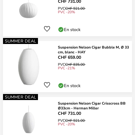
CHF 731.00
PVC
CHF 921.00
PVC -20%
En stock
SUMMER DEAL
Suspension Nelson Cigar Bubble M, Ø 33
cm, blanc - HAY
CHF 659.00
PVC
CHF 835.00
PVC -21%
En stock
SUMMER DEAL
Suspension Nelson Cigar Crisscross BB
Ø33cm - Herman Miller
CHF 731.00
PVC
CHF 921.00
PVC -20%