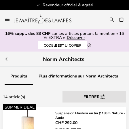
Revendeur officiel & agréé
Allez
au
contenu
16% suppl. dès 83 CHF
sur les articles portant la mention « 16
ERCHER
% EXTRA »
Découvrir
CODE :
BEST
COPIER
Norm Architects
Produits
Plus d'informations sur Norm Architects
14 article(s)
FILTRER
SUMMER DEAL
Suspension Hashira en lin Ø18cm Nature -
Audo
CHF 292.00