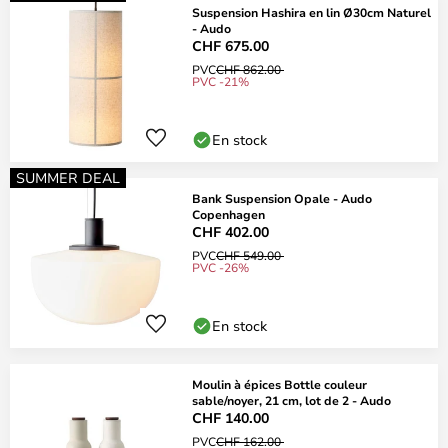
Suspension Hashira en lin Ø30cm Naturel
- Audo
CHF 675.00
PVC
CHF 862.00
PVC -21%
En stock
SUMMER DEAL
Bank Suspension Opale - Audo
Copenhagen
CHF 402.00
PVC
CHF 549.00
PVC -26%
En stock
Moulin à épices Bottle couleur
sable/noyer, 21 cm, lot de 2 - Audo
CHF 140.00
PVC
CHF 162.00