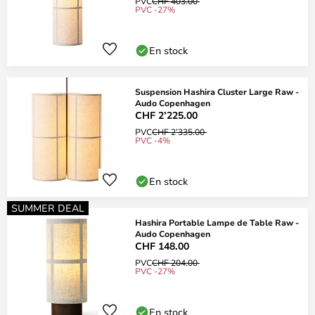
PVC
CHF 403.00
PVC -27%
En stock
Suspension Hashira Cluster Large Raw -
Audo Copenhagen
CHF 2’225.00
PVC
CHF 2’335.00
PVC -4%
En stock
SUMMER DEAL
Hashira Portable Lampe de Table Raw -
Audo Copenhagen
CHF 148.00
PVC
CHF 204.00
PVC -27%
En stock