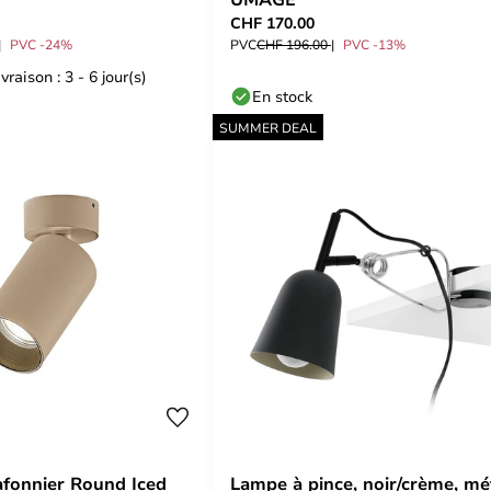
CHF 170.00
PVC -24%
PVC
CHF 196.00
PVC -13%
vraison : 3 - 6 jour(s)
En stock
SUMMER DEAL
lafonnier Round Iced
Lampe à pince, noir/crème, mé