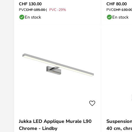
CHF 130.00
CHF 80.00
PVC
CHF 185.00
PVC -29%
PVC
CHF 130.0
En stock
En stock
Jukka LED Applique Murale L90
Suspension 
Chrome - Lindby
40 cm, chr