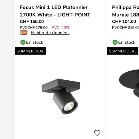
Focus Mini 1 LED Plafonnier
Philippa R
2700K White - LIGHT-POINT
Murale L8
CHF 155.00
CHF 104.00
Lindby
PVC
CHF 179.00
PVC -13%
PVC
CHF 210.0
Fichier de données
En stock
En stock
SUMMER DEAL
SUMMER DEAL