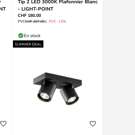
y
Tip 2 LED 3000K Plafonnier Blanc
INT
- LIGHT-POINT
CHF 180.00
PVC
CHF 207.00
PVC -13%
En stock
SUMMER DEAL