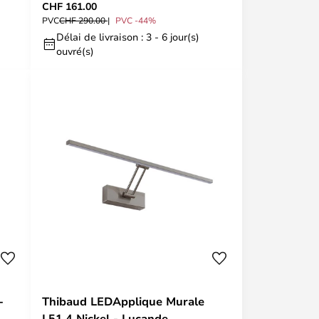
CHF 161.00
PVC
CHF 290.00
PVC -44%
Délai de livraison : 3 - 6 jour(s)
ouvré(s)
-
Thibaud LEDApplique Murale
L51,4 Nickel - Lucande