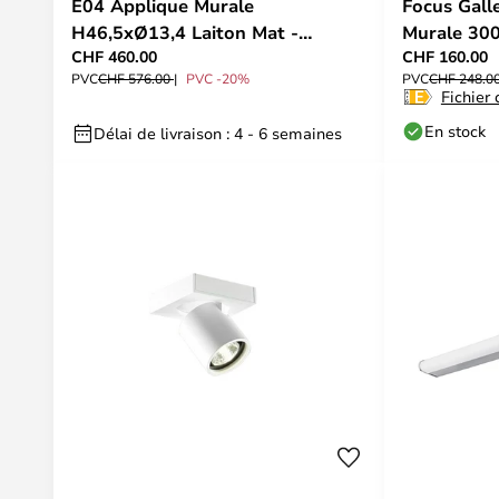
E04 Applique Murale
Focus Gall
H46,5xØ13,4 Laiton Mat -
Murale 300
CHF 460.00
CHF 160.00
Luceplan
POINT
PVC
CHF 576.00
PVC -20%
PVC
CHF 248.0
Fichier
En stock
Délai de livraison : 4 - 6 semaines