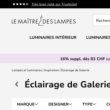
Allez
Très bien noté sur Trustpilot
au
contenu
Recherch
un
produit,
catégorie.
LUMINAIRES INTÉRIEUR
LUMINAIRES
16% suppl. dès 83 CHF
su
Lampes et luminaires
Inspiration
Éclairage de Galerie
Éclairage de Galeri
MARQUE
DESIGNER
TYPE
C