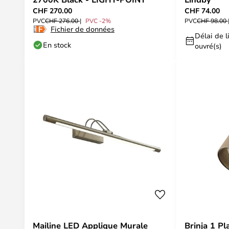
CHF 270.00
CHF 74.00
PVC
CHF 276.00
PVC -2%
PVC
CHF 98.00
Fichier de données
Délai de li
En stock
ouvré(s)
Mailine LED Applique Murale
Brinja 1 P