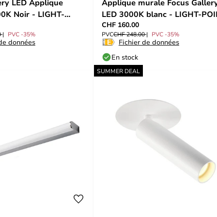
ery LED Applique
Applique murale Focus Galler
0K Noir - LIGHT-
LED 3000K blanc - LIGHT-PO
CHF 160.00
0
PVC -35%
PVC
CHF 248.00
PVC -35%
 de données
Fichier de données
En stock
SUMMER DEAL