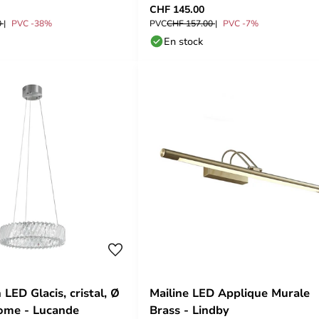
CHF 145.00
0
PVC -38%
PVC
CHF 157.00
PVC -7%
En stock
LED Glacis, cristal, Ø
Mailine LED Applique Murale
ome - Lucande
Brass - Lindby