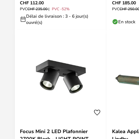
CHF 112.00
CHF 185.00
PVC
CHF 235.00
PVC -52%
PVC
CHF 250.0
Délai de livraison : 3 - 6 jour(s)
En stock
ouvré(s)
Focus Mini 2 LED Plafonnier
Kalea Appl
2700K Black - LIGHT-POINT
Lindby