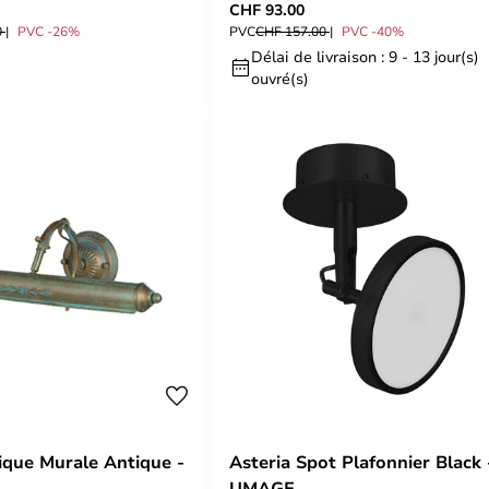
CHF 93.00
0
PVC -26%
PVC
CHF 157.00
PVC -40%
Délai de livraison : 9 - 13 jour(s)
ouvré(s)
ique Murale Antique -
Asteria Spot Plafonnier Black 
UMAGE