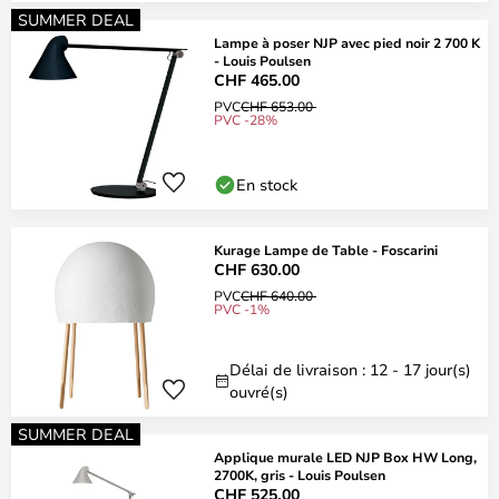
SUMMER DEAL
Lampe à poser NJP avec pied noir 2 700 K
- Louis Poulsen
CHF 465.00
PVC
CHF 653.00
PVC -28%
En stock
Kurage Lampe de Table - Foscarini
CHF 630.00
PVC
CHF 640.00
PVC -1%
Délai de livraison : 12 - 17 jour(s)
ouvré(s)
SUMMER DEAL
Applique murale LED NJP Box HW Long,
2700K, gris - Louis Poulsen
CHF 525.00