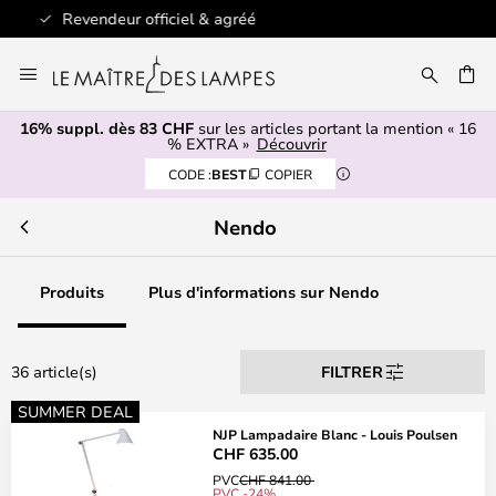
+ de 100 marques design
Allez
au
contenu
16% suppl. dès 83 CHF
sur les articles portant la mention « 16
ERCHER
% EXTRA »
Découvrir
CODE :
BEST
COPIER
Nendo
Produits
Plus d'informations sur Nendo
36 article(s)
FILTRER
SUMMER DEAL
NJP Lampadaire Blanc - Louis Poulsen
CHF 635.00
PVC
CHF 841.00
PVC -24%