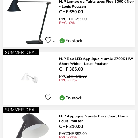
NJP Lampe de Table avec Pied 3000K Noir
- Louis Poulsen
CHF 650.00
PVC
CHF 653.00
PVC -0%
En stock
SUMMER DEAL
NJP Box LED Applique Murale 2700K HW
Short White - Louis Poulsen
CHF 365.00
PVC
CHF 471.00
PVC -22%
En stock
SUMMER DEAL
NJP Applique Murale Bras Court Noir -
Louis Poulsen
CHF 310.00
PVC
CHF 392.00
PVC -21%