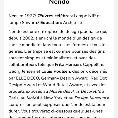
Nendo
Née:
en 1977\
Œuvres célèbres:
Lampe NJP et
lampe Sawaru.\
Éducation:
Architecte.
Nendo est une entreprise de design japonaise qui,
depuis 2002, a enrichi le monde d'un design de
classe mondiale dans toutes les formes et tous les
genres. L'entreprise est connue pour ses designs
souvent simples et minimalistes, et avec des
collaborateurs tels que
Fritz Hansen
, Cappellini,
Georg Jensen et
Louis Poulsen
, des prix décernés
par ELLE DECO, Germany Design Award, Red Dot
Design Award et World Retail Aware, et avec des
produits exposés au
Musée des Arts Décoratifs
à
Paris, au
MoMA
à New York et au
Design Museum
à
Londres, on peut supposer que Nendo est là pour
durer. Vous trouverez ci-dessous quelques-unes
des lampes les plus intéressantes conçues par