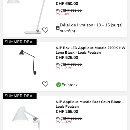
CHF 650.00
PVC
CHF 653.00
PVC -0%
Délai de livraison : 10 - 15 jour(s)
ouvré(s)
SUMMER DEAL
NJP Box LED Applique Murale 2700K HW
Long Black - Louis Poulsen
CHF 525.00
PVC
CHF 669.00
PVC -21%
En stock
SUMMER DEAL
NJP Applique Murale Bras Court Blanc -
Louis Poulsen
CHF 265.00
PVC
CHF 392.00
PVC -32%