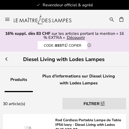
Revendeur officiel & agréé
Allez
au
contenu
16% suppl. dès 83 CHF
sur les articles portant la mention « 16
ERCHER
% EXTRA »
Découvrir
CODE :
BEST
COPIER
Diesel Living with Lodes Lampes
Plus d'informations sur Diesel Living
Produits
with Lodes Lampes
30 article(s)
FILTRER
Rod Cordless Portable Lampe de Table
IP54 Ivory - Diesel Living with Lodes