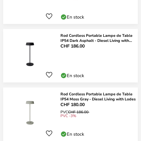
En stock
Rod Cordless Portable Lampe de Table
IP54 Dark Asphalt - Diesel Living with
Lode
CHF 186.00
En stock
Rod Cordless Portable Lampe de Table
IP54 Moss Gray - Diesel Living with Lodes
CHF 180.00
PVC
CHF 186.00
PVC -3%
En stock