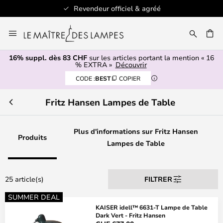
Revendeur officiel & agréé
Allez
au
contenu
16% suppl. dès 83 CHF
sur les articles portant la mention « 16
ERCHER
% EXTRA »
Découvrir
CODE :
BEST
COPIER
Fritz Hansen Lampes de Table
Plus d'informations sur Fritz Hansen
Produits
Lampes de Table
25 article(s)
FILTRER
SUMMER DEAL
KAISER idell™ 6631-T Lampe de Table
Dark Vert - Fritz Hansen