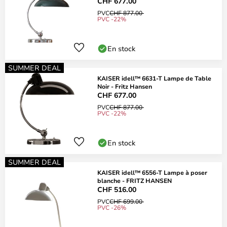
CHF 677.00
PVC
CHF 877.00
PVC -22%
En stock
SUMMER DEAL
KAISER idell™ 6631-T Lampe de Table
Noir - Fritz Hansen
CHF 677.00
PVC
CHF 877.00
PVC -22%
En stock
SUMMER DEAL
KAISER idell™ 6556-T Lampe à poser
blanche - FRITZ HANSEN
CHF 516.00
PVC
CHF 699.00
PVC -26%