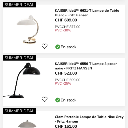
SUMMER DEAL
KAISER idell™ 6631-T Lampe de Table
Blanc - Fritz Hansen
CHF 609.00
PVC
CHF 877.00
PVC -30%
En stock
SUMMER DEAL
KAISER idell™ 6556-T Lampe à poser
noire - FRITZ HANSEN
CHF 523.00
PVC
CHF 699.00
PVC -25%
En stock
SUMMER DEAL
Clam Portable Lampe de Table Nine Grey
- Fritz Hansen
CHF 161.00