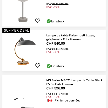
PVC
CHF 208.00
PVC -22%
En stock
SUMMER DEAL
Lampe de table Kaiser Idell Luxus,
gris/messi - Fritz Hansen
CHF 540.00
PVC
CHF 877.00
PVC -38%
En stock
MS Series MS021 Lampe de Table Black
PVD - Fritz Hansen
CHF 596.00
PVC
CHF 720.00
PVC -17%
Fichier de données