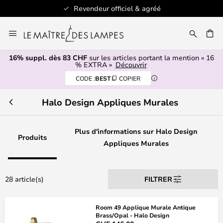
Revendeur officiel & agréé
Allez
au
contenu
16% suppl. dès 83 CHF
sur les articles portant la mention « 16
ERCHER
% EXTRA »
Découvrir
CODE :
BEST
COPIER
Halo Design Appliques Murales
Plus d'informations sur Halo Design
Produits
Appliques Murales
28 article(s)
FILTRER
Room 49 Applique Murale Antique
Brass/Opal - Halo Design