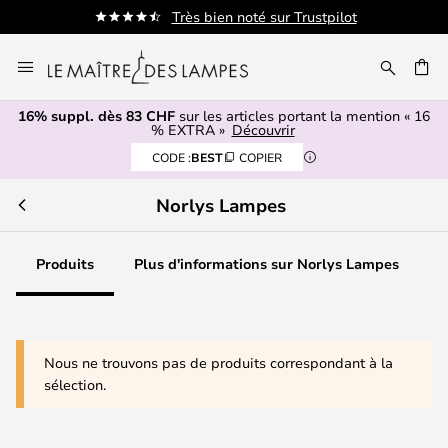
Très bien noté sur Trustpilot
Allez
au
contenu
16% suppl. dès 83 CHF
sur les articles portant la mention « 16
ERCHER
% EXTRA »
Découvrir
CODE :
BEST
COPIER
Norlys Lampes
Produits
Plus d'informations sur Norlys Lampes
Nous ne trouvons pas de produits correspondant à la
sélection.