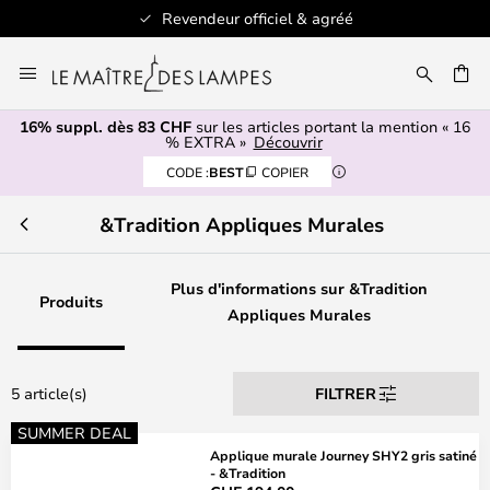
Revendeur officiel & agréé
Allez
au
contenu
16% suppl. dès 83 CHF
sur les articles portant la mention « 16
ERCHER
% EXTRA »
Découvrir
CODE :
BEST
COPIER
&Tradition Appliques Murales
Plus d'informations sur &Tradition
Produits
Appliques Murales
5 article(s)
FILTRER
SUMMER DEAL
Applique murale Journey SHY2 gris satiné
- &Tradition