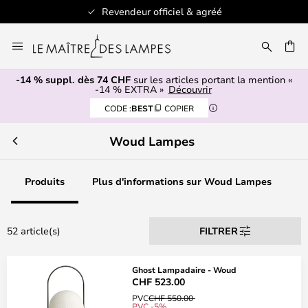
Revendeur officiel & agréé
Allez
au
contenu
-14 % suppl. dès 74 CHF
sur les articles portant la mention «
ERCHER
-14 % EXTRA »
Découvrir
CODE :
BEST
COPIER
Woud Lampes
Produits
Plus d'informations sur Woud Lampes
52 article(s)
FILTRER
Ghost Lampadaire - Woud
CHF 523.00
PVC
CHF 550.00
PVC -5%