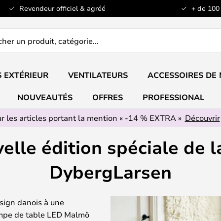
Revendeur officiel & agréé
+ de 100
er
..
 EXTÉRIEUR
VENTILATEURS
ACCESSOIRES DE
NOUVEAUTÉS
OFFRES
PROFESSIONAL
r les articles portant la mention « -14 % EXTRA »
Découvrir
elle édition spéciale de
DybergLarsen
esign danois à une
lampe de table LED Malmö