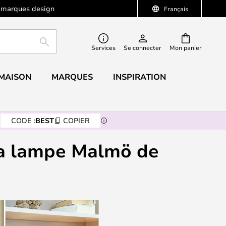
 marques design
Français
RECHERCHER
Services
Se connecter
Mon panier
 MAISON
MARQUES
INSPIRATION
CODE :
BEST
COPIER
 la lampe Malmö de