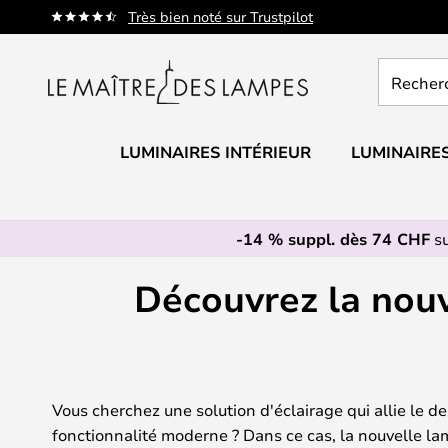
Allez
Très bien noté sur Trustpilot
au
contenu
Recherch
un
produit,
catégorie.
LUMINAIRES INTÉRIEUR
LUMINAIRES
-14 % suppl. dès 74 CHF
su
Découvrez la nouv
Vous cherchez une solution d'éclairage qui allie le d
fonctionnalité moderne ? Dans ce cas, la nouvelle 