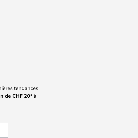
nières tendances
on de
CHF
20*
à