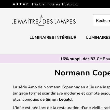
Allez
Très bien noté sur Trustpilot
au
contenu
Recherch
un
produit,
catégorie.
LUMINAIRES INTÉRIEUR
LUMINAIRES
16% suppl. dès 83 CHF
su
Normann Copen
La série Amp de Normann Copenhagen allie une inspi
langage formel scandinave moderne et compte aujour
plus iconiques de
Simon Legald.
L'idée est née lors de la restauration d'une vieille r