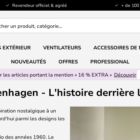
Revendeur officiel & agréé
+ de 100
er
..
 EXTÉRIEUR
VENTILATEURS
ACCESSOIRES DE
NOUVEAUTÉS
OFFRES
PROFESSIONAL
r les articles portant la mention « 16 % EXTRA »
Découvrir
hagen - L'histoire derrièr
ration nostalgique à un
d'hui parmi les designs les
adio des années 1960. Le