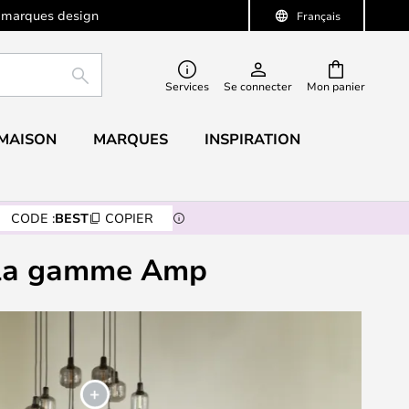
 marques design
Français
RECHERCHER
Services
Se connecter
Mon panier
 MAISON
MARQUES
INSPIRATION
CODE :
BEST
COPIER
e la gamme Amp