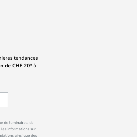
nières tendances
on de
CHF
20*
à
me de luminaires, de
 les informations sur
dations ainsi que des