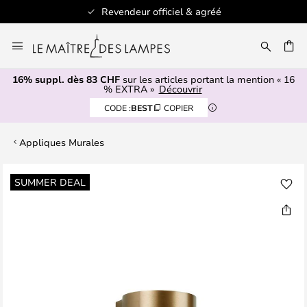
Revendeur officiel & agréé
Allez
au
contenu
16% suppl. dès 83 CHF
sur les articles portant la mention « 16
ERCHER
% EXTRA »
Découvrir
CODE :
BEST
COPIER
Appliques Murales
Skip
SUMMER DEAL
to
the
end
of
the
images
gallery