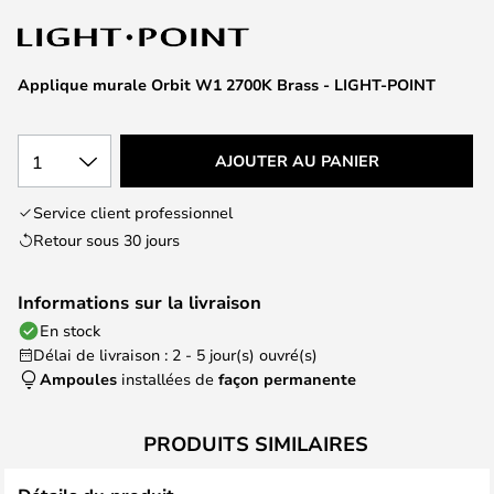
of
the
images
Applique murale Orbit W1 2700K Brass - LIGHT-POINT
gallery
1
AJOUTER AU PANIER
Service client professionnel
Retour sous 30 jours
Informations sur la livraison
En stock
Délai de livraison : 2 - 5 jour(s) ouvré(s)
Ampoules
installées de
façon permanente
PRODUITS SIMILAIRES