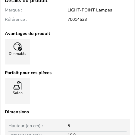
Détails du produit
Marque :
LIGHT-POINT Lampes
Référence :
70014533
Avantages du produit
Dimmable
Parfait pour ces pièces
Salon
Dimensions
Hauteur (en cm) :
5
Largeur (en cm) :
10,8