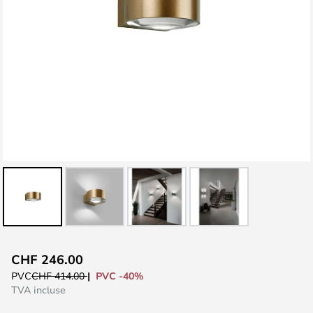
Skip
CHF 246.00
to
PVC -40%
PVC
CHF 414.00
the
TVA incluse
beginning