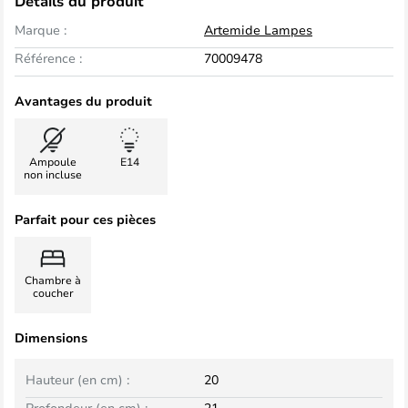
Détails du produit
Marque :
Artemide Lampes
Référence :
70009478
Avantages du produit
Ampoule
E14
non incluse
Parfait pour ces pièces
Chambre à
coucher
Dimensions
Hauteur (en cm) :
20
Profondeur (en cm) :
21