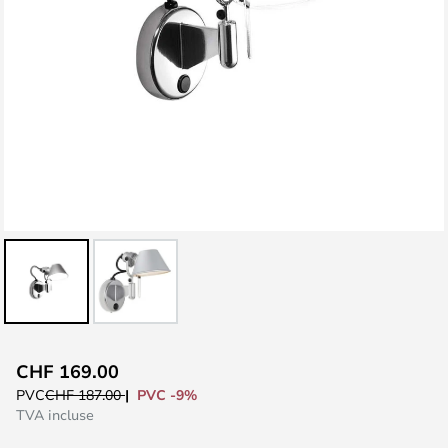
Skip
CHF 169.00
to
PVC -9%
PVC
CHF 187.00
the
TVA incluse
beginning