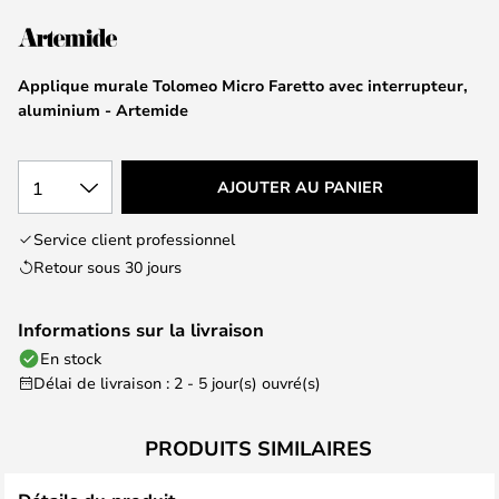
of
the
images
Applique murale Tolomeo Micro Faretto avec interrupteur,
gallery
aluminium - Artemide
1
AJOUTER AU PANIER
Service client professionnel
Retour sous 30 jours
Informations sur la livraison
En stock
Délai de livraison : 2 - 5 jour(s) ouvré(s)
PRODUITS SIMILAIRES