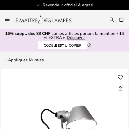
Revendeur officiel & agréé
Allez
au
contenu
16% suppl. dès 83 CHF
sur les articles portant la mention « 16
ERCHER
% EXTRA »
Découvrir
CODE :
BEST
COPIER
Appliques Murales
Skip
to
the
end
of
the
images
gallery