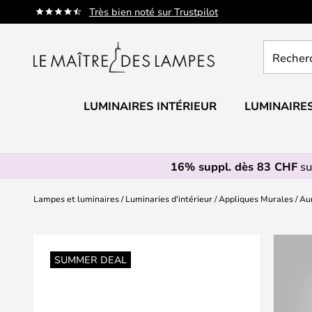
Allez
Très bien noté sur Trustpilot
au
contenu
Recherch
un
produit,
catégorie.
LUMINAIRES INTÉRIEUR
LUMINAIRES
16% suppl. dès 83 CHF
su
Lampes et luminaires
Luminaries d'intérieur
Appliques Murales
Au
Skip
to
SUMMER DEAL
the
end