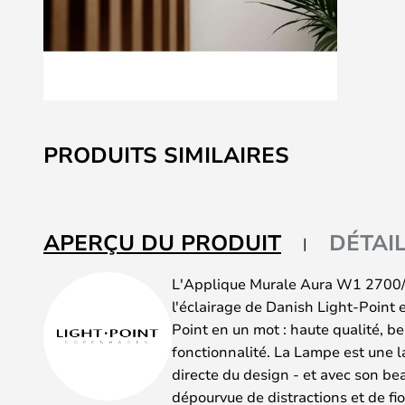
Skip
to
PRODUITS SIMILAIRES
the
beginning
of
the
APERÇU DU PRODUIT
DÉTAI
images
gallery
L'Applique Murale Aura W1 2700/
l'éclairage de Danish Light-Point 
Point en un mot : haute qualité, 
fonctionnalité. La Lampe est une 
directe du design - et avec son be
dépourvue de distractions et de fio