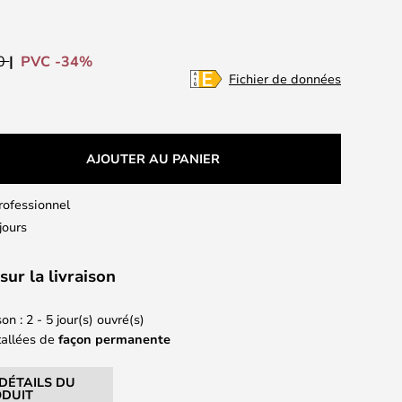
PVC -34%
00
Fichier de données
AJOUTER AU PANIER
professionnel
jours
sur la livraison
on : 2 - 5 jour(s) ouvré(s)
tallées de
façon permanente
 DÉTAILS DU
DUIT