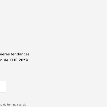
nières tendances
on de
CHF
20*
à
me de luminaires, de