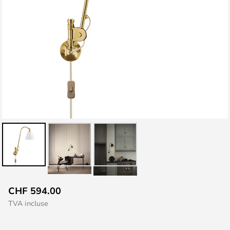
Skip
CHF 594.00
to
TVA incluse
the
beginning