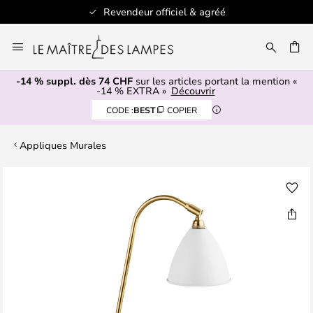
Revendeur officiel & agréé
Allez
au
contenu
-14 % suppl. dès 74 CHF
sur les articles portant la mention «
ERCHER
-14 % EXTRA »
Découvrir
CODE :
BEST
COPIER
Appliques Murales
Skip
to
the
end
of
the
images
gallery