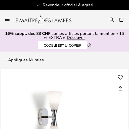
Revendeur officiel & agréé
Allez
au
contenu
16% suppl. dès 83 CHF
sur les articles portant la mention « 16
ERCHER
% EXTRA »
Découvrir
CODE :
BEST
COPIER
Appliques Murales
Skip
to
the
end
of
the
images
gallery