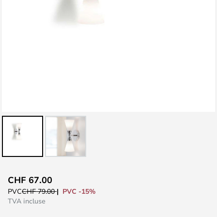
Skip
CHF 67.00
to
PVC -15%
PVC
CHF 79.00
the
TVA incluse
beginning