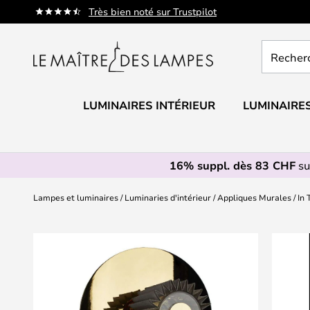
Allez
Très bien noté sur Trustpilot
au
contenu
Recherch
un
produit,
catégorie.
LUMINAIRES INTÉRIEUR
LUMINAIRES
16% suppl. dès 83 CHF
su
Lampes et luminaires
Luminaries d'intérieur
Appliques Murales
In
Skip
to
the
end