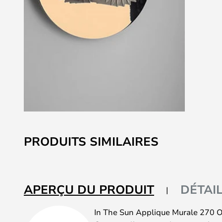
Skip
to
PRODUITS SIMILAIRES
the
beginning
of
the
APERÇU DU PRODUIT
DÉTAI
images
gallery
In The Sun Applique Murale 270 