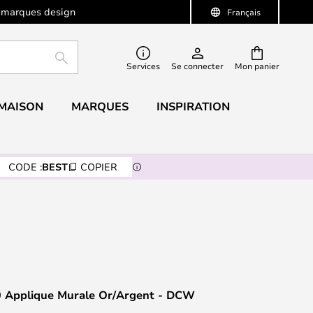
 marques design
Français
RECHERCHER
Services
Se connecter
Mon panier
 MAISON
MARQUES
INSPIRATION
CODE :
BEST
COPIER
0 Applique Murale Or/Argent - DCW