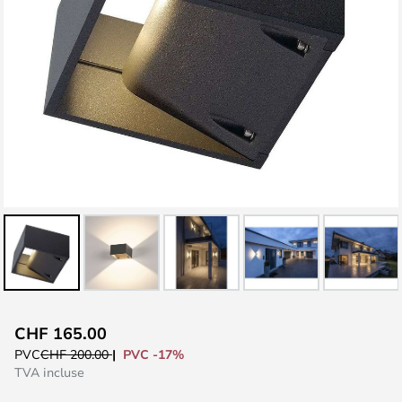
Skip
CHF 165.00
to
PVC -17%
PVC
CHF 200.00
the
TVA incluse
beginning