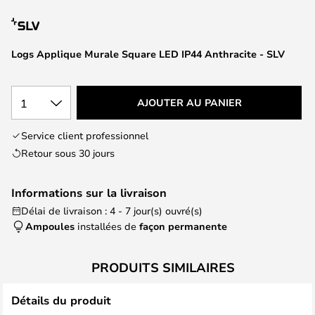
of
the
images
Logs Applique Murale Square LED IP44 Anthracite - SLV
gallery
1
AJOUTER AU PANIER
Service client professionnel
Retour sous 30 jours
Informations sur la livraison
Délai de livraison : 4 - 7 jour(s) ouvré(s)
Ampoules
installées de
façon permanente
PRODUITS SIMILAIRES
Détails du produit