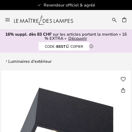
Revendeur officiel & agréé
Allez
au
contenu
16% suppl. dès 83 CHF
sur les articles portant la mention « 16
ERCHER
% EXTRA »
Découvrir
CODE :
BEST
COPIER
Luminaires d'extérieur
Skip
to
the
end
of
the
images
gallery