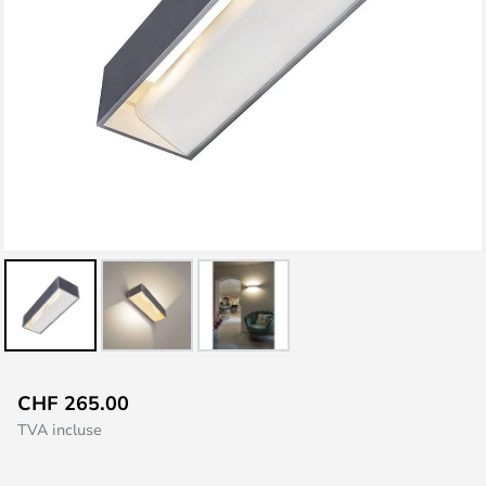
Skip
CHF 265.00
to
TVA incluse
the
beginning