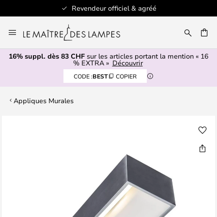
Revendeur officiel & agréé
Allez
au
contenu
16% suppl. dès 83 CHF
sur les articles portant la mention « 16
ERCHER
% EXTRA »
Découvrir
CODE :
BEST
COPIER
Appliques Murales
Skip
to
the
end
of
the
images
gallery