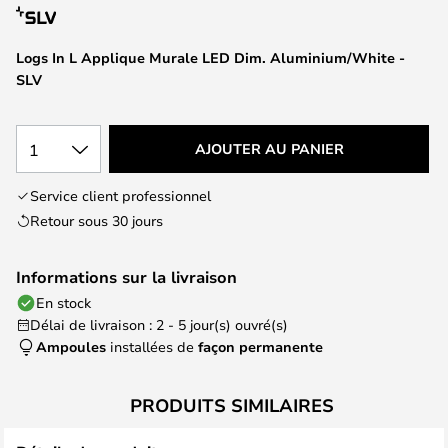
of
the
images
Logs In L Applique Murale LED Dim. Aluminium/White -
gallery
SLV
1
AJOUTER AU PANIER
Service client professionnel
Retour sous 30 jours
Informations sur la livraison
En stock
Délai de livraison : 2 - 5 jour(s) ouvré(s)
Ampoules
installées de
façon permanente
PRODUITS SIMILAIRES