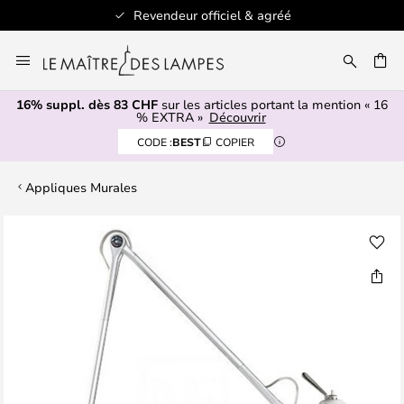
Revendeur officiel & agréé
Allez
au
contenu
16% suppl. dès 83 CHF
sur les articles portant la mention « 16
ERCHER
% EXTRA »
Découvrir
CODE :
BEST
COPIER
Appliques Murales
Skip
to
the
end
of
the
images
gallery