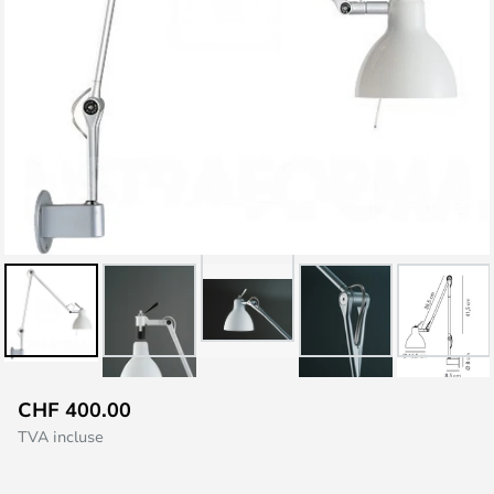
Skip
CHF 400.00
to
TVA incluse
the
beginning