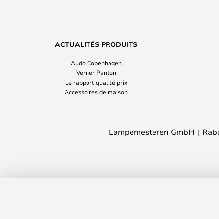
ACTUALITÉS PRODUITS
Audo Copenhagen
Verner Panton
Le rapport qualité prix
Accessoires de maison
Lampemesteren GmbH
Rab
Oblique Applique Murale Blanc/Laiton 
Délai de livraison : 2 - 5 jour(s) ouvré(s)