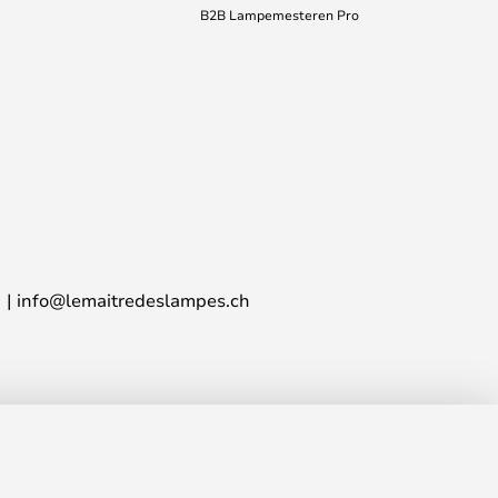
B2B Lampemesteren Pro
info@lemaitredeslampes.ch
 396.00
AJOUTER AU PANIER
HF 438.00