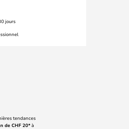
30 jours
essionnel
nières tendances
on de
CHF
20*
à