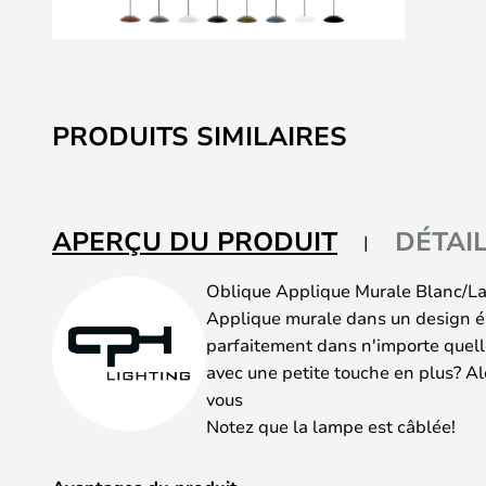
Skip
to
the
PRODUITS SIMILAIRES
beginning
of
the
images
APERÇU DU PRODUIT
DÉTAI
gallery
Oblique Applique Murale Blanc/La
Applique murale dans un design éb
parfaitement dans n'importe quell
avec une petite touche en plus? Al
vous
Notez que la lampe est câblée!