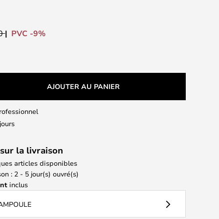
PVC -9%
00
AJOUTER AU PANIER
professionnel
jours
sur la livraison
ues articles disponibles
on : 2 - 5 jour(s) ouvré(s)
ant
inclus
 AMPOULE