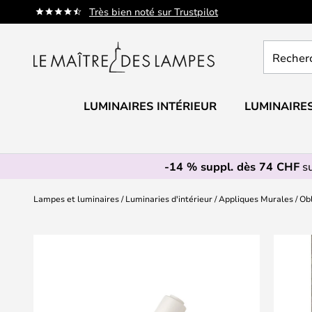
Allez
Très bien noté sur Trustpilot
au
contenu
Recherch
un
produit,
catégorie.
LUMINAIRES INTÉRIEUR
LUMINAIRES
-14 % suppl. dès 74 CHF
su
Lampes et luminaires
Luminaries d'intérieur
Appliques Murales
Obl
Skip
to
the
end