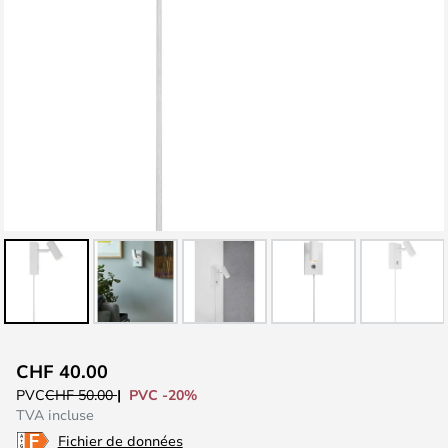
Skip
CHF 40.00
to
PVC -20%
PVC
CHF 50.00
the
TVA incluse
beginning
Fichier de données