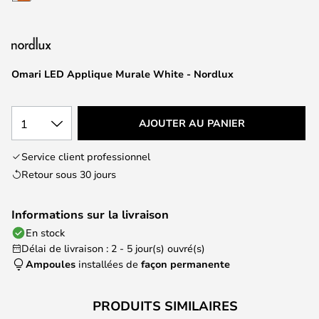
of
the
images
gallery
Omari LED Applique Murale White - Nordlux
1
AJOUTER AU PANIER
Service client professionnel
Retour sous 30 jours
Informations sur la livraison
En stock
Délai de livraison : 2 - 5 jour(s) ouvré(s)
Ampoules
installées de
façon permanente
PRODUITS SIMILAIRES