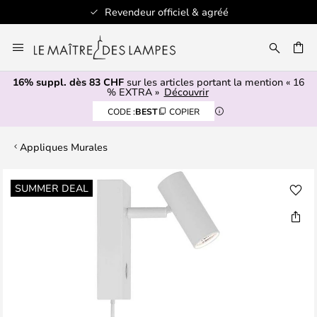
Revendeur officiel & agréé
Allez
au
contenu
16% suppl. dès 83 CHF
sur les articles portant la mention « 16
ERCHER
% EXTRA »
Découvrir
CODE :
BEST
COPIER
Appliques Murales
Skip
SUMMER DEAL
to
the
end
of
the
images
gallery