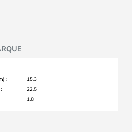
ARQUE
m) :
15,3
:
22,5
1,8