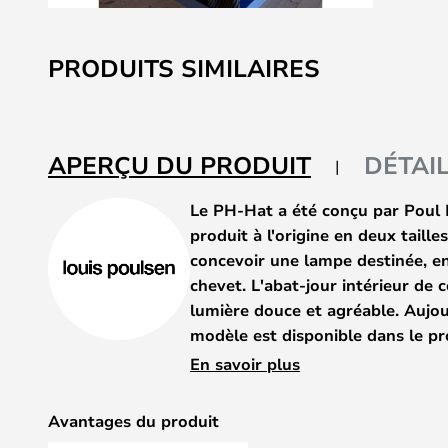
Skip
to
PRODUITS SIMILAIRES
the
beginning
of
the
APERÇU DU PRODUIT
DÉTAI
images
gallery
Le PH-Hat a été conçu par Poul 
produit à l'origine en deux taill
concevoir une lampe destinée, ent
chevet. L'abat-jour intérieur de
lumière douce et agréable. Aujour
modèle est disponible dans le 
l'éclairage de chevet, aux foyers,
En savoir plus
couloirs.
Petit chapeau élégant pour le mur 
Avantages du produit
chaude, douce et indirecte.