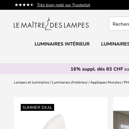
Allez
Très bien noté sur Trustpilot
au
contenu
Recherch
un
produit,
catégorie.
LUMINAIRES INTÉRIEUR
LUMINAIRES
16% suppl. dès 83 CHF
su
Lampes et luminaires
Luminaries d'intérieur
Appliques Murales
PH
Skip
to
SUMMER DEAL
the
end