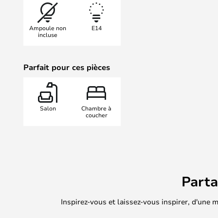
Le P-Hat Wall émet une lumière do
peut être incliné de 0° à 67°. L'int
Ampoule non
E14
P-Hat est rose clair, ce qui garant
incluse
Parfait pour ces pièces
Salon
Chambre à
coucher
Part
Inspirez-vous et laissez-vous inspirer, d'une