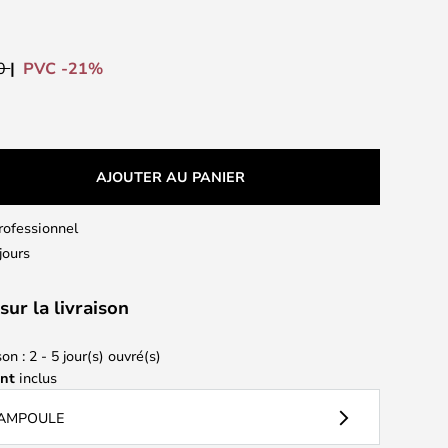
PVC -21%
00
AJOUTER AU PANIER
professionnel
jours
sur la livraison
on : 2 - 5 jour(s) ouvré(s)
ant
inclus
 AMPOULE