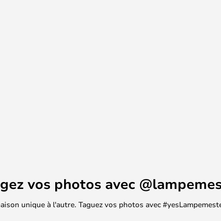
uce et indirecte. L'Abat-jour
érieur de l'abat-jour de l'applique
it une lumière chaude.
agez vos photos avec @lampemes
 maison unique à l'autre. Taguez vos photos avec #yesLampemester