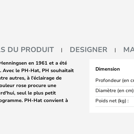
LS DU PRODUIT
DESIGNER
M
Henningsen en 1961 et a été
Dimension
es. Avec le PH-Hat, PH souhaitait
re autres, à l'éclairage de
Profondeur (en c
 couleur rose procure une
Diamètre (en cm) 
d'hui, seul le plus petit
programme. PH-Hat convient à
Poids net (kg) :
 aux cages d'escalier et aux
qui a besoin d'une lumière