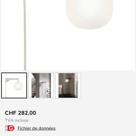
Skip
CHF 282.00
to
TVA incluse
the
Fichier de données
beginning