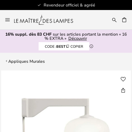
Revendeur officiel & agréé
Allez
au
contenu
16% suppl. dès 83 CHF
sur les articles portant la mention « 16
ERCHER
% EXTRA »
Découvrir
CODE :
BEST
COPIER
Appliques Murales
Skip
to
the
end
of
the
images
gallery