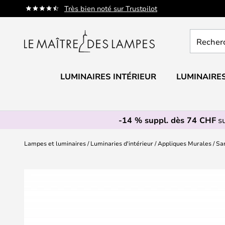
Allez
Très bien noté sur Trustpilot
au
contenu
Recherch
un
produit,
catégorie.
LUMINAIRES INTÉRIEUR
LUMINAIRES
-14 % suppl. dès 74 CHF
su
Lampes et luminaires
Luminaries d'intérieur
Appliques Murales
San
Skip
to
the
end