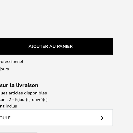
AJOUTER AU PANIER
professionnel
jours
sur la livraison
ues articles disponibles
on : 2 - 5 jour(s) ouvré(s)
ant
inclus
POULE