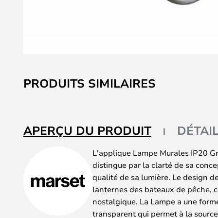
Skip
to
PRODUITS SIMILAIRES
the
beginning
of
the
APERÇU DU PRODUIT
DÉTAI
images
gallery
L'applique Lampe Murales IP20 Gre
distingue par la clarté de sa conce
qualité de sa lumière. Le design de
lanternes des bateaux de pêche, c
nostalgique. La Lampe a une form
transparent qui permet à la source