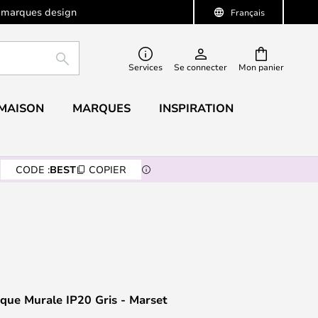
 marques design
Français
RECHERCHER
Services
Se connecter
Mon panier
 MAISON
MARQUES
INSPIRATION
CODE :
BEST
COPIER
ique Murale IP20 Gris - Marset