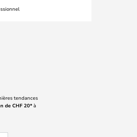
essionnel
nières tendances
on de
CHF
20*
à