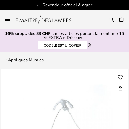
Revendeur officiel & agréé
Allez
au
contenu
16% suppl. dès 83 CHF
sur les articles portant la mention « 16
ERCHER
% EXTRA »
Découvrir
CODE :
BEST
COPIER
Appliques Murales
Skip
to
the
end
of
the
images
gallery