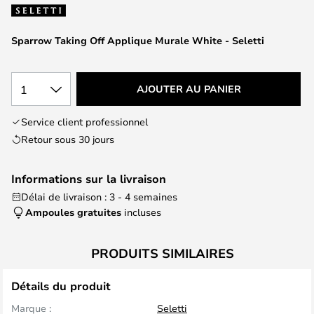
of
the
images
Sparrow Taking Off Applique Murale White - Seletti
gallery
1
AJOUTER AU PANIER
Service client professionnel
Retour sous 30 jours
Informations sur la livraison
Délai de livraison : 3 - 4 semaines
Ampoules gratuites
incluses
PRODUITS SIMILAIRES
Détails du produit
Marque :
Seletti