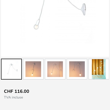
Skip
CHF 116.00
to
TVA incluse
the
beginning