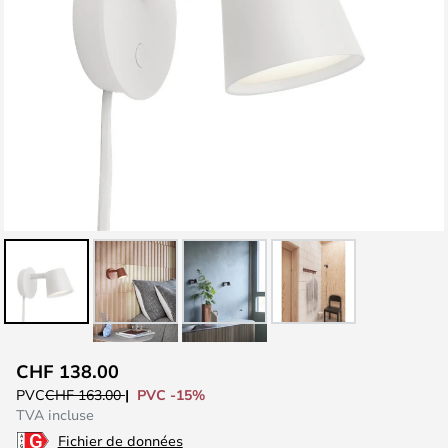
Skip
CHF 138.00
to
PVC -15%
PVC
CHF 163.00
the
TVA incluse
beginning
Fichier de données