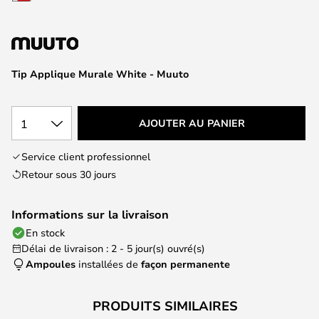
of
the
images
gallery
Tip Applique Murale White - Muuto
1
AJOUTER AU PANIER
Service client professionnel
Retour sous 30 jours
Informations sur la livraison
En stock
Délai de livraison : 2 - 5 jour(s) ouvré(s)
Ampoules
installées de
façon permanente
PRODUITS SIMILAIRES