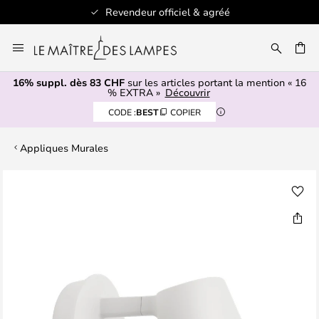
Revendeur officiel & agréé
Allez
au
contenu
16% suppl. dès 83 CHF
sur les articles portant la mention « 16
ERCHER
% EXTRA »
Découvrir
CODE :
BEST
COPIER
Appliques Murales
Skip
to
the
end
of
the
images
gallery