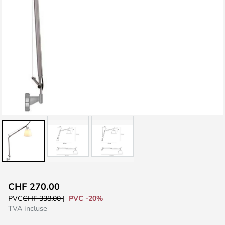
Skip
CHF 270.00
to
PVC -20%
PVC
CHF 338.00
the
TVA incluse
beginning