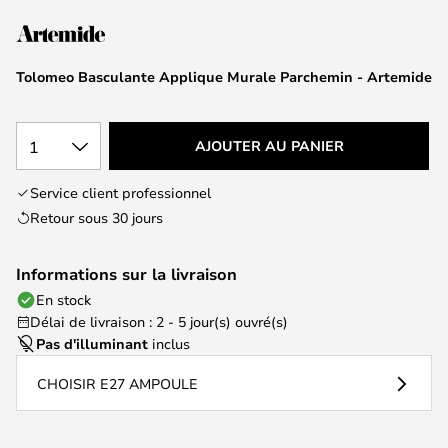
of
the
images
Tolomeo Basculante Applique Murale Parchemin - Artemide
gallery
1
AJOUTER AU PANIER
Service client professionnel
Retour sous 30 jours
Informations sur la livraison
En stock
Délai de livraison : 2 - 5 jour(s) ouvré(s)
Pas d'illuminant
inclus
CHOISIR E27 AMPOULE