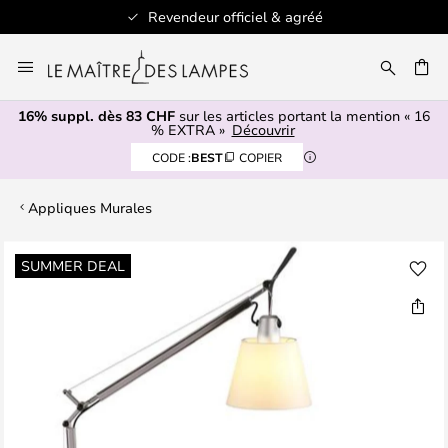
Revendeur officiel & agréé
Allez
au
contenu
16% suppl. dès 83 CHF
sur les articles portant la mention « 16
ERCHER
% EXTRA »
Découvrir
CODE :
BEST
COPIER
Appliques Murales
Skip
SUMMER DEAL
to
the
end
of
the
images
gallery