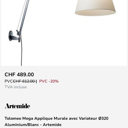
Skip
CHF 489.00
to
PVC -20%
PVC
CHF 612.00
the
TVA incluse
beginning
of
the
images
Tolomeo Mega Applique Murale avec Variateur Ø320
gallery
Aluminium/Blanc - Artemide