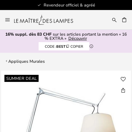
Revendeur officiel & agréé
Allez
au
contenu
16% suppl. dès 83 CHF
sur les articles portant la mention « 16
ERCHER
% EXTRA »
Découvrir
CODE :
BEST
COPIER
Appliques Murales
Skip
SUMMER DEAL
to
the
end
of
the
images
gallery