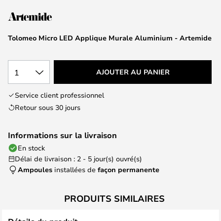
of
the
images
Tolomeo Micro LED Applique Murale Aluminium - Artemide
gallery
1
AJOUTER AU PANIER
Service client professionnel
Retour sous 30 jours
Informations sur la livraison
En stock
Délai de livraison : 2 - 5 jour(s) ouvré(s)
Ampoules
installées de
façon permanente
PRODUITS SIMILAIRES