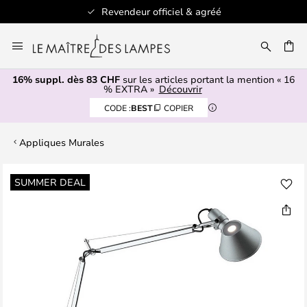
Revendeur officiel & agréé
Allez
au
contenu
16% suppl. dès 83 CHF
sur les articles portant la mention « 16
ERCHER
% EXTRA »
Découvrir
CODE :
BEST
COPIER
Appliques Murales
Skip
SUMMER DEAL
to
the
end
of
the
images
gallery