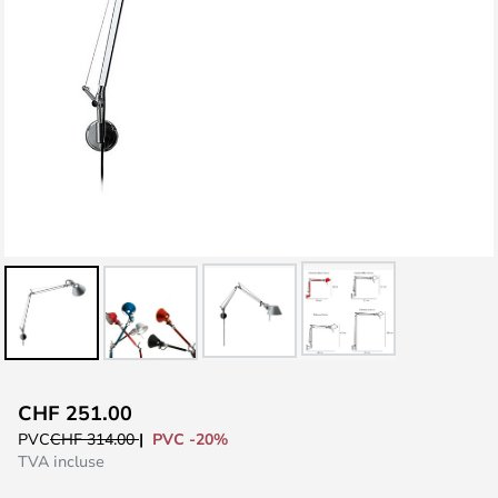
Skip
CHF 251.00
to
PVC -20%
PVC
CHF 314.00
the
TVA incluse
beginning