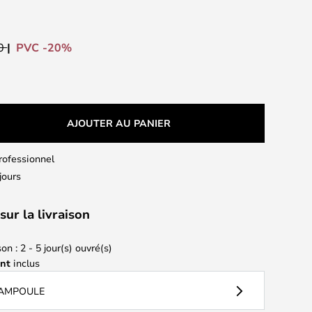
PVC -20%
00
AJOUTER AU PANIER
professionnel
jours
sur la livraison
on : 2 - 5 jour(s) ouvré(s)
ant
inclus
 AMPOULE