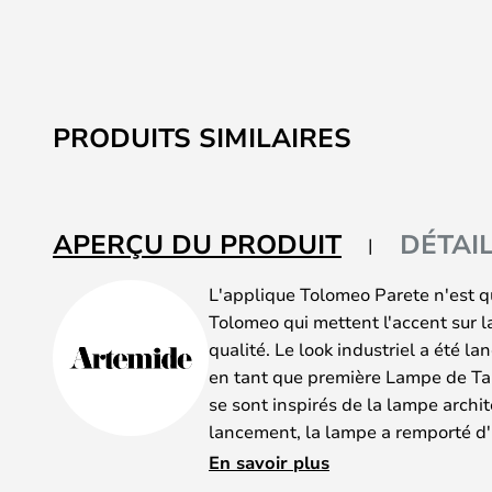
PRODUITS SIMILAIRES
APERÇU DU PRODUIT
DÉTAI
L'applique Tolomeo Parete n'est 
Tolomeo qui mettent l'accent sur la 
qualité. Le look industriel a été l
en tant que première Lampe de Tabl
se sont inspirés de la lampe archi
lancement, la lampe a remporté d'
aujourd'hui une lampe extrêmeme
En savoir plus
entier - à la fois dans les maisons 