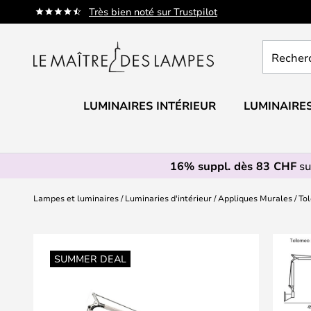
Allez
Très bien noté sur Trustpilot
au
contenu
Recherch
un
produit,
catégorie.
LUMINAIRES INTÉRIEUR
LUMINAIRES
16% suppl. dès 83 CHF
su
Lampes et luminaires
Luminaries d'intérieur
Appliques Murales
To
Skip
to
SUMMER DEAL
the
end