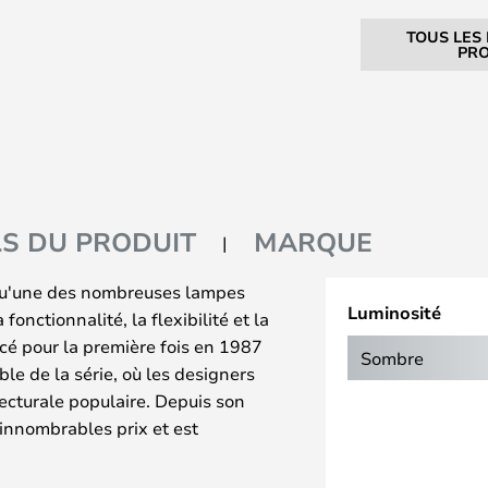
TOUS LES
PRO
LS DU PRODUIT
MARQUE
qu'une des nombreuses lampes
Luminosité
fonctionnalité, la flexibilité et la
ancé pour la première fois en 1987
Sombre
e de la série, où les designers
tecturale populaire. Depuis son
innombrables prix et est
nt populaire dans le monde
et les bureaux.