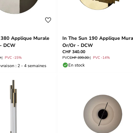
 380 Applique Murale
In The Sun 190 Applique Mura
 - DCW
Or/Or - DCW
CHF 340.00
0
PVC -15%
PVC
CHF 399.00
PVC -14%
En stock
ivraison : 2 - 4 semaines