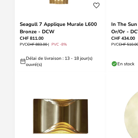
Seagull 7 Applique Murale L600
In The Sun
Bronze - DCW
Or/Or - D
CHF 811.00
CHF 434.00
PVC
CHF 883.00
PVC -8%
PVC
CHF 510.0
Délai de livraison : 13 - 18 jour(s)
En stock
ouvré(s)