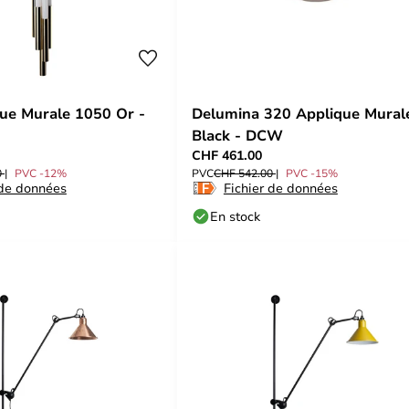
ue Murale 1050 Or -
Delumina 320 Applique Mural
Black - DCW
CHF 461.00
0
PVC -12%
PVC
CHF 542.00
PVC -15%
 de données
Fichier de données
En stock