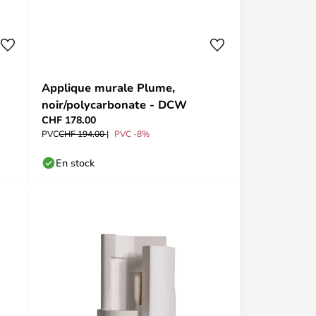
Applique murale Plume,
noir/polycarbonate - DCW
CHF 178.00
PVC
CHF 194.00
PVC -8%
En stock