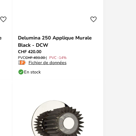
e
Delumina 250 Applique Murale
Black - DCW
CHF 420.00
PVC
CHF 493.00
PVC -14%
Fichier de données
En stock