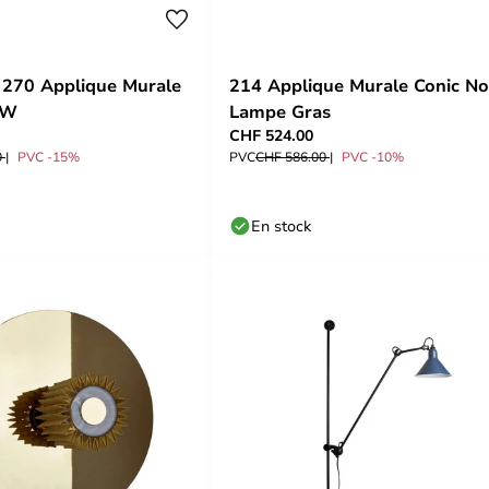
 270 Applique Murale
214 Applique Murale Conic Noi
CW
Lampe Gras
CHF 524.00
0
PVC -15%
PVC
CHF 586.00
PVC -10%
En stock