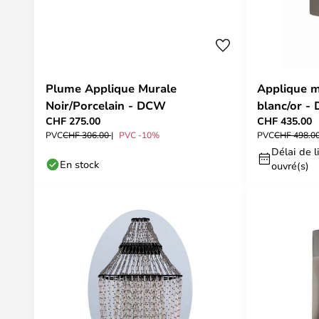
Plume Applique Murale
Applique m
Noir/Porcelain - DCW
blanc/or -
CHF 275.00
CHF 435.00
PVC
CHF 306.00
PVC -10%
PVC
CHF 498.0
Délai de li
En stock
ouvré(s)