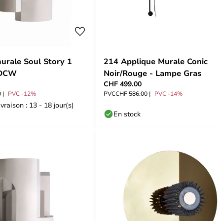
urale Soul Story 1
214 Applique Murale Conic
 DCW
Noir/Rouge - Lampe Gras
CHF 499.00
0
PVC -12%
PVC
CHF 586.00
PVC -14%
vraison : 13 - 18 jour(s)
En stock