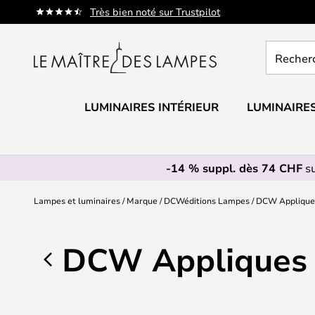
Allez
Très bien noté sur Trustpilot
au
contenu
Recherch
un
produit,
catégorie.
LUMINAIRES INTÉRIEUR
LUMINAIRES
-14 % suppl. dès 74 CHF
su
Lampes et luminaires
Marque
DCWéditions Lampes
DCW Applique
DCW Appliques 