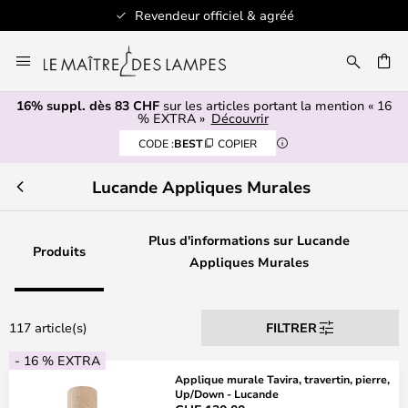
+ de 100 marques design
Allez
au
contenu
16% suppl. dès 83 CHF
sur les articles portant la mention « 16
ERCHER
% EXTRA »
Découvrir
CODE :
BEST
COPIER
Lucande Appliques Murales
Plus d'informations sur Lucande
Produits
Appliques Murales
117 article(s)
FILTRER
- 16 % EXTRA
Applique murale Tavira, travertin, pierre,
Up/Down - Lucande