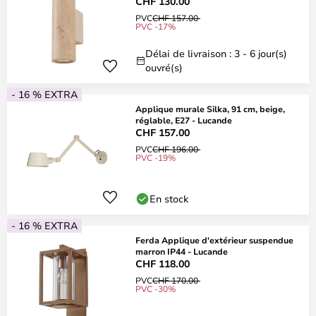
CHF 130.00
PVC
CHF 157.00
PVC -17%
Délai de livraison : 3 - 6 jour(s)
ouvré(s)
- 16 % EXTRA
Applique murale Silka, 91 cm, beige,
réglable, E27 - Lucande
CHF 157.00
PVC
CHF 196.00
PVC -19%
En stock
- 16 % EXTRA
Ferda Applique d'extérieur suspendue
marron IP44 - Lucande
CHF 118.00
PVC
CHF 170.00
PVC -30%