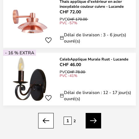
Thais applique d'extérieur en acier
inoxydable couleur cuivre - Lucande
CHF 72.00
PVC
CHF 170.00
PVC -57%
Délai de livraison : 3 - 6 jour(s)
ouvré(s)
- 16 % EXTRA
CalebApplique Murale Rust - Lucande
CHF 46.00
PVC
CHF 78.00
PVC -41%
Délai de livraison : 12 - 17 jour(s)
ouvré(s)
Page
1
2
Précédent
Suivant