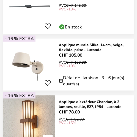
PVC
CHF 145.00
PVC -13%
En stock
- 16 % EXTRA
Applique murale Silka, 14 cm, beige,
flexible, prise - Lucande
CHF 105.00
PVC
CHF 130.00
PVC -19%
Délai de livraison : 3 - 6 jour(s)
ouvré(s)
- 16 % EXTRA
Applique d'extérieur Chandan, à 2
lampes, rouille, E27, IP54 - Lucande
CHF 78.00
PVC
CHF 92.00
PVC -15%