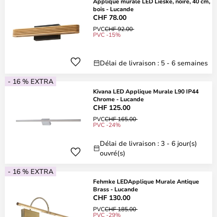
Applique murale LED Lieske, noire, 40 cm,
bois - Lucande
CHF 78.00
PVC
CHF 92.00
PVC -15%
Délai de livraison : 5 - 6 semaines
- 16 % EXTRA
Kivana LED Applique Murale L90 IP44
Chrome - Lucande
CHF 125.00
PVC
CHF 165.00
PVC -24%
Délai de livraison : 3 - 6 jour(s)
ouvré(s)
- 16 % EXTRA
Fehmke LEDApplique Murale Antique
Brass - Lucande
CHF 130.00
PVC
CHF 185.00
PVC -29%