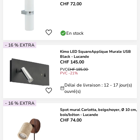
CHF 72.00
En stock
- 16 % EXTRA
Kimo LED SquareApplique Murale USB
Black - Lucande
CHF 145.00
PVC
CHF 185.00
PVC -21%
Délai de livraison : 12 - 17 jour(s)
ouvré(s)
- 16 % EXTRA
Spot mural Carlotta, beige/noyer, Ø 10 cm,
bois/béton - Lucande
CHF 74.00