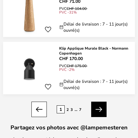
CHF 71.00
PVC
CHF 104.00
PVC -31%
Délai de livraison : 7 - 11 jour(s)
ouvré(s)
Klip Applique Murale Black - Normann
Copenhagen
CHF 170.00
PVC
CHF 175.00
PVC -2%
Délai de livraison : 7 - 11 jour(s)
ouvré(s)
Page
1
2
3
...
7
Précédent
Suivant
Partagez vos photos avec @lampemesteren