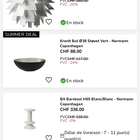
PVC
CHF 265.00
PVC -20%
En stock
SUMMER DEAL
Krenit Bol Ø38 Støvet Vert - Normann
Copenhagen
CHF 88.00
PVC
CHF 117.00
PVC -24%
En stock
Bit Barstool H65 Blanc/Blanc - Normann
Copenhagen
CHF 336.00
PVC
CHF 338.00
PVC -0%
Délai de livraison : 7 - 11 jour(s)
ouvré(s)