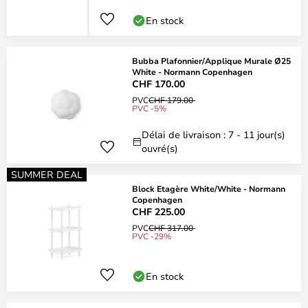
En stock
Bubba Plafonnier/Applique Murale Ø25
White - Normann Copenhagen
CHF 170.00
PVC
CHF 179.00
PVC -5%
Délai de livraison : 7 - 11 jour(s)
ouvré(s)
SUMMER DEAL
Block Etagère White/White - Normann
Copenhagen
CHF 225.00
PVC
CHF 317.00
PVC -29%
En stock