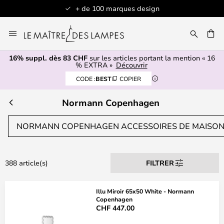
+ de 100 marques design
Allez
au
contenu
16% suppl. dès 83 CHF
sur les articles portant la mention « 16
ERCHER
% EXTRA »
Découvrir
CODE :
BEST
COPIER
Normann Copenhagen
NORMANN COPENHAGEN ACCESSOIRES DE MAISO
388 article(s)
FILTRER
Illu Miroir 65x50 White - Normann
Copenhagen
CHF 447.00