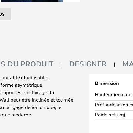
OS
LS DU PRODUIT
DESIGNER
M
 durable et utilisable.
Dimension
e forme asymétrique
propriétés d'éclairage du
Hauteur (en cm) :
Wall peut être inclinée et tournée
Profondeur (en c
on langage de ion unique, le
sique moderne.
Poids net (kg) :
naissable dans le monde entier,
, lorsque le SAS Royal Hotel a