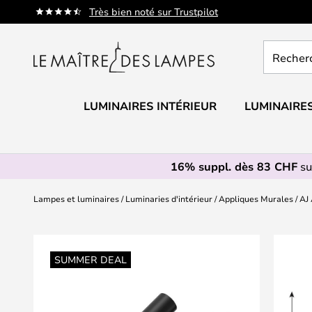
Allez
Très bien noté sur Trustpilot
au
contenu
Recherch
un
produit,
catégorie.
LUMINAIRES INTÉRIEUR
LUMINAIRES
16% suppl. dès 83 CHF
su
Lampes et luminaires
Luminaries d'intérieur
Appliques Murales
AJ 
Skip
to
SUMMER DEAL
the
end