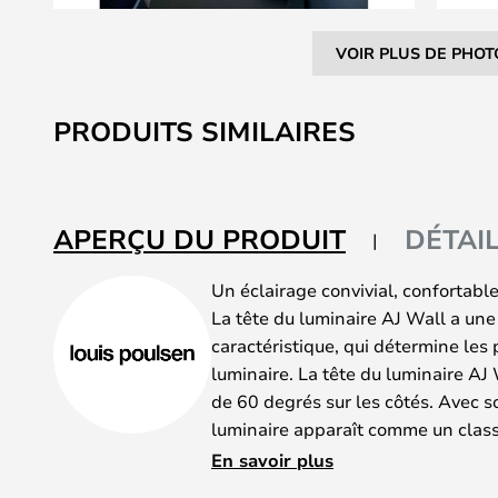
VOIR PLUS DE PHOT
Skip
to
PRODUITS SIMILAIRES
the
beginning
of
the
APERÇU DU PRODUIT
DÉTAI
images
gallery
Un éclairage convivial, confortable,
La tête du luminaire AJ Wall a un
caractéristique, qui détermine les 
luminaire. La tête du luminaire AJ 
de 60 degrés sur les côtés. Avec s
luminaire apparaît comme un clas
Un profil unique facilement recon
En savoir plus
dont les racines remontent à 1960