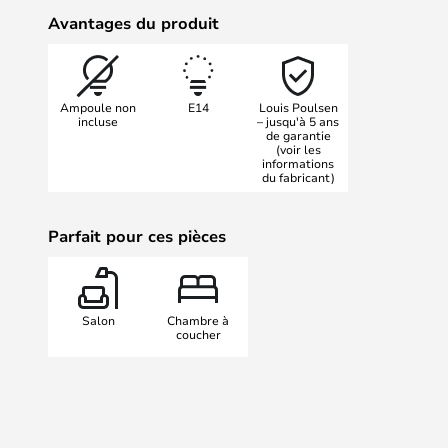
été lancé en tant que de design tot
Avantages du produit
statut de culte.
OBS: Il s'agit de la variante câblée
de la lampe doit être tirée direct
Ampoule non
E14
Louis Poulsen
incluse
– jusqu'à 5 ans
de garantie
(voir les
informations
du fabricant)
Parfait pour ces pièces
Salon
Chambre à
coucher