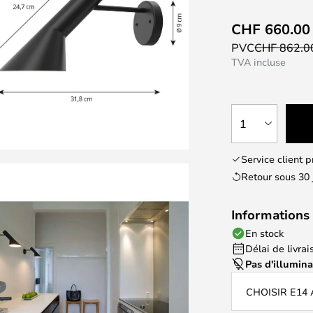
CHF 660.00
PVC
CHF 862.
TVA incluse
1
Service client 
Retour sous 30 
Informations 
En stock
Délai de livrais
Pas d'illumin
CHOISIR E14