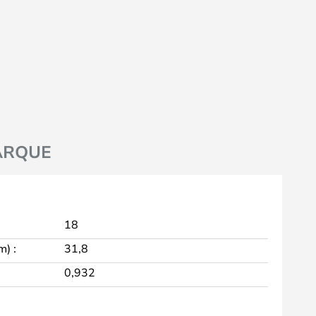
ARQUE
18
m) :
31,8
0,932