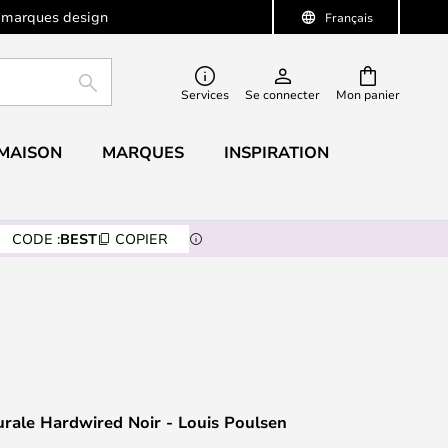
 marques design
Français
RECHERCHER
Services
Se connecter
Mon panier
 MAISON
MARQUES
INSPIRATION
CODE :
BEST
COPIER
rale Hardwired Noir - Louis Poulsen