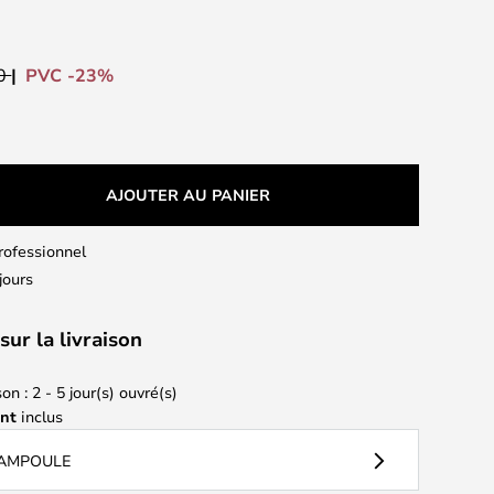
PVC -23%
00
AJOUTER AU PANIER
professionnel
jours
sur la livraison
on : 2 - 5 jour(s) ouvré(s)
ant
inclus
 AMPOULE