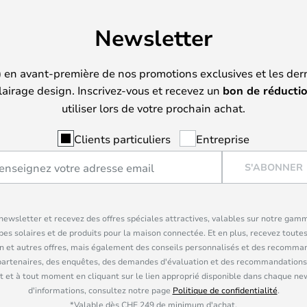
Newsletter
) en avant-première de nos promotions exclusives et les der
lairage design. Inscrivez-vous et recevez un
bon de réducti
utiliser lors de votre prochain achat.
Clients particuliers
Entreprise
S'ABONNER
ewsletter et recevez des offres spéciales attractives, valables sur notre gam
pes solaires et de produits pour la maison connectée. Et en plus, recevez toutes
n et autres offres, mais également des conseils personnalisés et des recomman
partenaires, des enquêtes, des demandes d'évaluation et des recommandations
 et à tout moment en cliquant sur le lien approprié disponible dans chaque ne
d'informations, consultez notre page
Politique de confidentialité
.
*Valable dès CHF 249 de minimum d'achat.