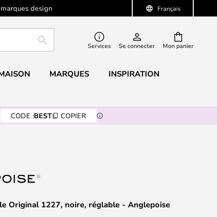
 marques design
Français
RECHERCHER
Services
Se connecter
Mon panier
 MAISON
MARQUES
INSPIRATION
CODE :
BEST
COPIER
e Original 1227, noire, réglable - Anglepoise