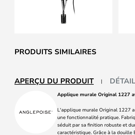
Skip
to
PRODUITS SIMILAIRES
the
beginning
of
the
APERÇU DU PRODUIT
DÉTAI
images
gallery
Applique murale Original 1227 av
L'applique murale Original 1227 a
une fonctionnalité pratique. Fabri
séduit par sa finition robuste et du
caractéristique. Grâce à la douill