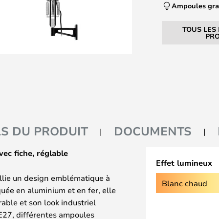
Ampoules gra
TOUS LES
PRO
LS DU PRODUIT
DOCUMENTS
ec fiche, réglable
Effet lumineux
llie un design emblématique à
Blanc chaud
quée en aluminium et en fer, elle
rable et son look industriel
e E27, différentes ampoules