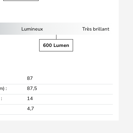
Lumineux
Très brillant
600 Lumen
87
m) :
87,5
:
14
4,7