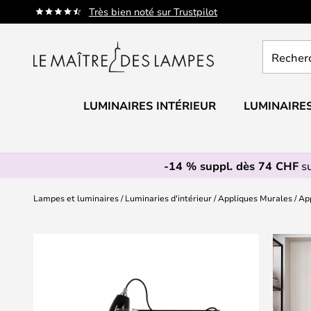
Allez
Très bien noté sur Trustpilot
au
contenu
Recherch
un
produit,
catégorie.
LUMINAIRES INTÉRIEUR
LUMINAIRES
-14 % suppl. dès 74 CHF
su
Lampes et luminaires
Luminaries d'intérieur
Appliques Murales
App
Skip
to
the
end