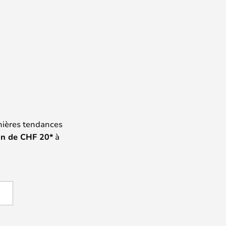
nières tendances
on de
CHF
20*
à