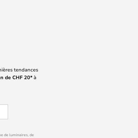
nières tendances
on de
CHF
20*
à
me de luminaires, de