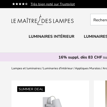
Allez
Très bien noté sur Trustpilot
au
contenu
Recherch
un
produit,
catégorie.
LUMINAIRES INTÉRIEUR
LUMINAIRES
16% suppl. dès 83 CHF
su
Lampes et luminaires
Luminaries d'intérieur
Appliques Murales
Ar
Skip
to
SUMMER DEAL
the
end