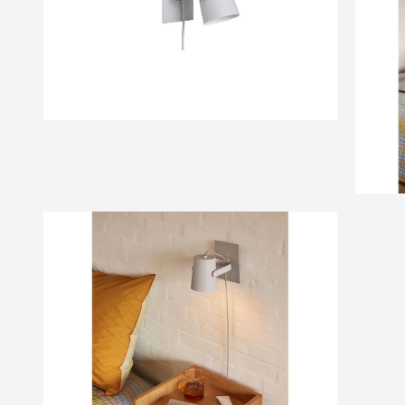
of
the
images
gallery