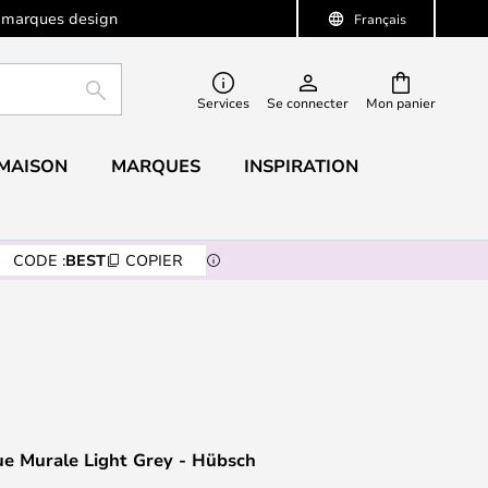
 marques design
Français
RECHERCHER
Services
Se connecter
Mon panier
 MAISON
MARQUES
INSPIRATION
CODE :
BEST
COPIER
ue Murale Light Grey - Hübsch