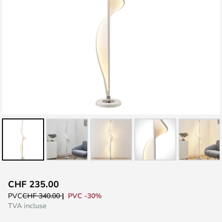
Skip
CHF 235.00
to
PVC -30%
PVC
CHF 340.00
the
TVA incluse
beginning