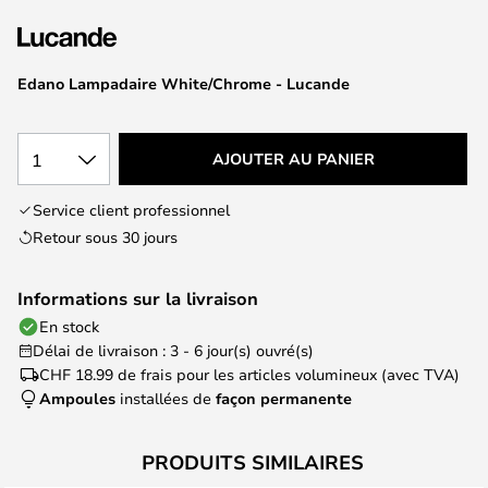
of
the
images
Edano Lampadaire White/Chrome - Lucande
gallery
1
AJOUTER AU PANIER
Service client professionnel
Retour sous 30 jours
Informations sur la livraison
En stock
Délai de livraison : 3 - 6 jour(s) ouvré(s)
CHF 18.99
de frais pour les articles volumineux (avec TVA)
Ampoules
installées de
façon permanente
PRODUITS SIMILAIRES