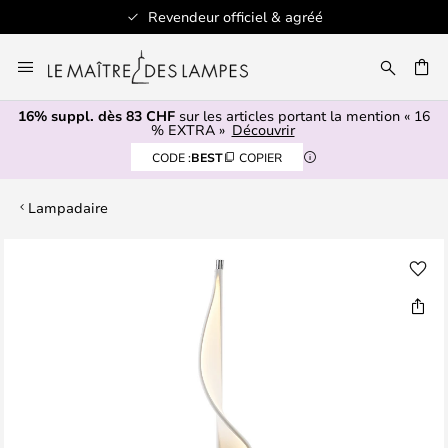
Revendeur officiel & agréé
Allez
au
contenu
16% suppl. dès 83 CHF
sur les articles portant la mention « 16
ERCHER
% EXTRA »
Découvrir
CODE :
BEST
COPIER
Lampadaire
Skip
to
the
end
of
the
images
gallery