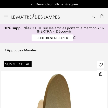
Revendeur officiel & agréé
Allez
au
contenu
16% suppl. dès 83 CHF
sur les articles portant la mention « 16
ERCHER
% EXTRA »
Découvrir
CODE :
BEST
COPIER
Appliques Murales
Skip
SUMMER DEAL
to
the
end
of
the
images
gallery