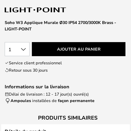
of
the
images
Soho W3 Applique Murale Ø30 IP54 2700/3000K Brass -
gallery
LIGHT-POINT
1
AJOUTER AU PANIER
Service client professionnel
Retour sous 30 jours
Informations sur la livraison
Délai de livraison : 12 - 17 jour(s) ouvré(s)
Ampoules
installées de
façon permanente
PRODUITS SIMILAIRES