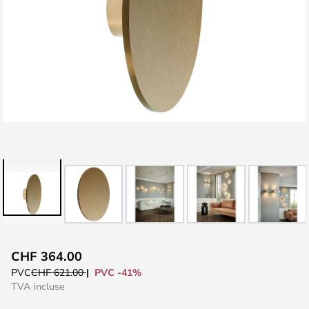
Skip
CHF 364.00
to
PVC -41%
PVC
CHF 621.00
the
TVA incluse
beginning