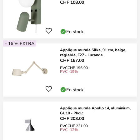
CHF 108.00
En stock
- 16 % EXTRA
Applique murale Silka, 91 cm, beige,
réglable, E27 - Lucande
CHF 157.00
PVC
CHF 196.00
PVC -19%
En stock
Applique murale Apollo 14, aluminium,
GU10 - Pholc
CHF 203.00
PVC
CHF 231.00
PVC -12%