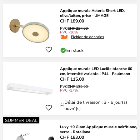
Applique murale Asteria Short LED,
olive/laiton, prise - UMAGE
CHF 189.00
PVC
CHF 227.00
PVC -16%
Fichier de données
En stock
Applique murale LED Lucille blanche 60
cm, intensité variable, IP44 - Paulmann
CHF 115.00
PVC
CHF 139.00
PVC -17%
Délai de livraison : 3 - 6 jour(s)
ouvré(s)
SUMMER DEAL
Luxy H0 Glam Applique murale noir/blanc,
verre - Rotaliana
CHF 183.00