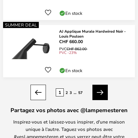
En stock
SUMMER DEAL
AJ Applique Murale Hardwired Noir -
Louis Poulsen
CHF 660.00
PVC
CHF 862.00
PVC -23%
En stock
Page
1
2
3
...
57
Précédent
Suivant
Partagez vos photos avec @lampemesteren
Inspirez-vous et laissez-vous inspirer, d'une maison
unique à l'autre. Taguez vos photos avec
#yesLampemesteren et vous verrez peut-être votre