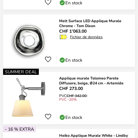
En stock
Melt Surface LED Applique Murale
Chrome - Tom Dixon
CHF 1’063.00
Fichier de données
En stock
SUMMER DEAL
Applique murale Tolomeo Parete
Diffusore, beige, Ø24 cm - Artemide
CHF 273.00
PVC
CHF 342.00
PVC -20%
En stock
- 16 % EXTRA
Heiko Applique Murale White - Lindby