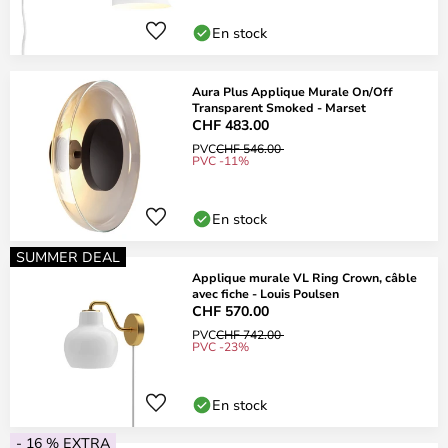
En stock
Aura Plus Applique Murale On/Off
Transparent Smoked - Marset
CHF 483.00
PVC
CHF 546.00
PVC -11%
En stock
SUMMER DEAL
Applique murale VL Ring Crown, câble
avec fiche - Louis Poulsen
CHF 570.00
PVC
CHF 742.00
PVC -23%
En stock
- 16 % EXTRA