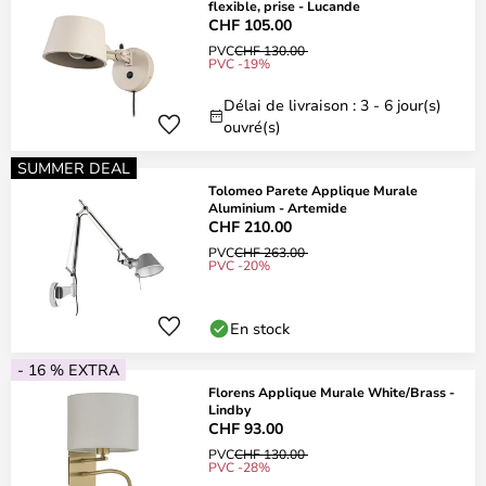
flexible, prise - Lucande
CHF 105.00
PVC
CHF 130.00
PVC -19%
Délai de livraison : 3 - 6 jour(s)
ouvré(s)
SUMMER DEAL
Tolomeo Parete Applique Murale
Aluminium - Artemide
CHF 210.00
PVC
CHF 263.00
PVC -20%
En stock
- 16 % EXTRA
Florens Applique Murale White/Brass -
Lindby
CHF 93.00
PVC
CHF 130.00
PVC -28%