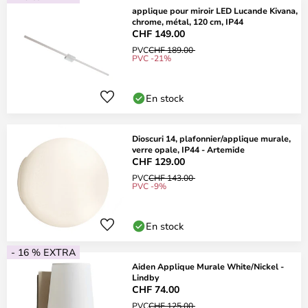
applique pour miroir LED Lucande Kivana,
chrome, métal, 120 cm, IP44
CHF 149.00
PVC
CHF 189.00
PVC -21%
En stock
Dioscuri 14, plafonnier/applique murale,
verre opale, IP44 - Artemide
CHF 129.00
PVC
CHF 143.00
PVC -9%
En stock
- 16 % EXTRA
Aiden Applique Murale White/Nickel -
Lindby
CHF 74.00
PVC
CHF 125.00