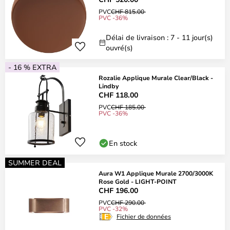
PVC
CHF 815.00
PVC -36%
Délai de livraison : 7 - 11 jour(s)
ouvré(s)
- 16 % EXTRA
Rozalie Applique Murale Clear/Black -
Lindby
CHF 118.00
PVC
CHF 185.00
PVC -36%
En stock
SUMMER DEAL
Aura W1 Applique Murale 2700/3000K
Rose Gold - LIGHT-POINT
CHF 196.00
PVC
CHF 290.00
PVC -32%
Fichier de données