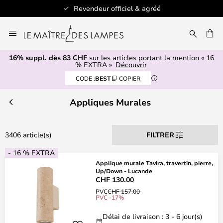
iciel & agréé
+ de 100 marques
Allez
au
contenu
16% suppl. dès 83 CHF
sur les articles portant la mention « 16
ERCHER
% EXTRA »
Découvrir
CODE :
BEST
COPIER
Appliques Murales
3406 article(s)
FILTRER
- 16 % EXTRA
Applique murale Tavira, travertin, pierre,
Up/Down - Lucande
CHF 130.00
PVC
CHF 157.00
PVC -17%
Délai de livraison : 3 - 6 jour(s)