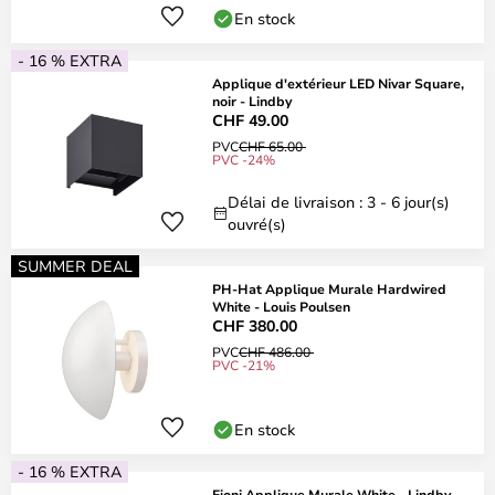
En stock
- 16 % EXTRA
Applique d'extérieur LED Nivar Square,
noir - Lindby
CHF 49.00
PVC
CHF 65.00
PVC -24%
Délai de livraison : 3 - 6 jour(s)
ouvré(s)
SUMMER DEAL
PH-Hat Applique Murale Hardwired
White - Louis Poulsen
CHF 380.00
PVC
CHF 486.00
PVC -21%
En stock
- 16 % EXTRA
Fioni Applique Murale White - Lindby