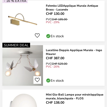
- 16 % EXTRA
Fehmke LEDApplique Murale Antique
Brass - Lucande
CHF 130.00
PVC
CHF 185.00
PVC -29%
En stock
SUMMER DEAL
Lucellino Doppio Applique Murale - Ingo
Maurer
CHF 387.00
PVC
CHF 529.00
PVC -26%
En stock
Mini Glo-Ball Lampe pour miroir/applique
murale, blanc/opale - FLOS
CHF 138.00