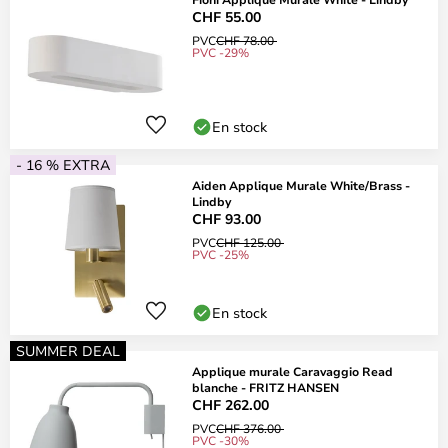
CHF 55.00
PVC
CHF 78.00
PVC -29%
En stock
- 16 % EXTRA
Aiden Applique Murale White/Brass -
Lindby
CHF 93.00
PVC
CHF 125.00
PVC -25%
En stock
SUMMER DEAL
Applique murale Caravaggio Read
blanche - FRITZ HANSEN
CHF 262.00
PVC
CHF 376.00
PVC -30%