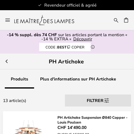
Revendeur officiel & agréé
Allez
au
contenu
-14 % suppl. dès 74 CHF
sur les articles portant la mention «
ERCHER
-14 % EXTRA »
Découvrir
CODE :
BEST
COPIER
PH Artichoke
Produits
Plus d'informations sur PH Artichoke
13 article(s)
FILTRER
PH Artichoke Suspension Ø840 Copper -
Louis Poulsen
CHF 14’490.00