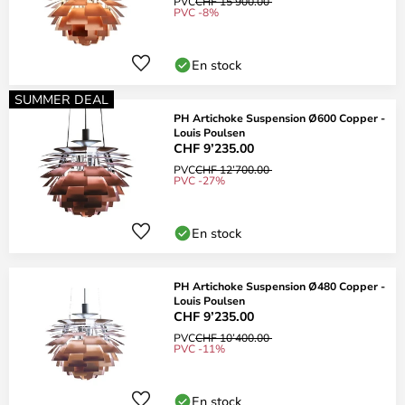
PVC
CHF 15’900.00
PVC -8%
En stock
SUMMER DEAL
PH Artichoke Suspension Ø600 Copper -
Louis Poulsen
CHF 9’235.00
PVC
CHF 12’700.00
PVC -27%
En stock
PH Artichoke Suspension Ø480 Copper -
Louis Poulsen
CHF 9’235.00
PVC
CHF 10’400.00
PVC -11%
En stock